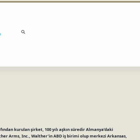
a
fından kurulan şirket, 100 yılı aşkın süredir Almanya’daki
lther Arms, Inc., Walther’in ABD iş birimi olup merkezi Arkansas,