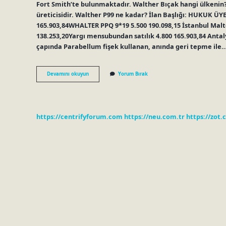
Fort Smith’te bulunmaktadır. Walther Bıçak hangi ülkenin
üreticisidir. Walther P99 ne kadar? İlan Başlığı: HUKUK ÜY
165.903,84WHALTER PPQ 9*19 5.500 190.098,15 İstanbul Malt
138.253,20Yargı mensubundan satılık 4.800 165.903,84 Antal
çapında Parabellum fişek kullanan, anında geri tepme ile
Walther
Devamını okuyun
Yorum Bırak
P99
Hangi
Ülke
https://centrifyforum.com
https://neu.com.tr
https://zot.