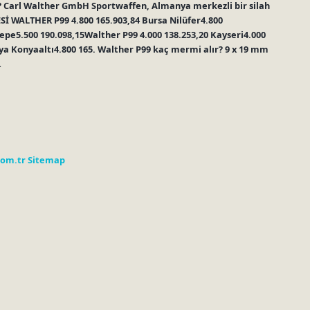
? Carl Walther GmbH Sportwaffen, Almanya merkezli bir silah
ESİ WALTHER P99 4.800 165.903,84 Bursa Nilüfer4.800
epe5.500 190.098,15Walther P99 4.000 138.253,20 Kayseri4.000
ya Konyaaltı4.800 165. Walther P99 kaç mermi alır? 9 x 19 mm
…
com.tr
Sitemap