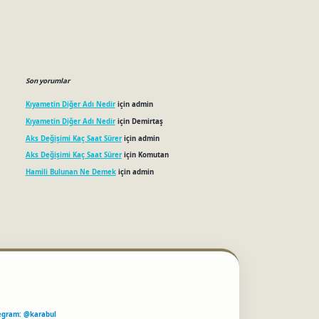
Son yorumlar
Kıyametin Diğer Adı Nedir
için
admin
Kıyametin Diğer Adı Nedir
için
Demirtaş
Aks Değişimi Kaç Saat Sürer
için
admin
Aks Değişimi Kaç Saat Sürer
için
Komutan
Hamili Bulunan Ne Demek
için
admin
egram: @karabul