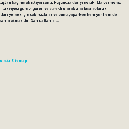
r kuştan kaçınmak istiyorsanız, kuşunuza darıyı ne sıklıkla vermeniz
sin takviyesi görevi gören ve sürekli olarak ana besin olarak
ar darı yemek için sabırsızlanır ve bunu yaparken hem yer hem de
arını atmasıdır. Darı dallarını,…
com.tr
Sitemap