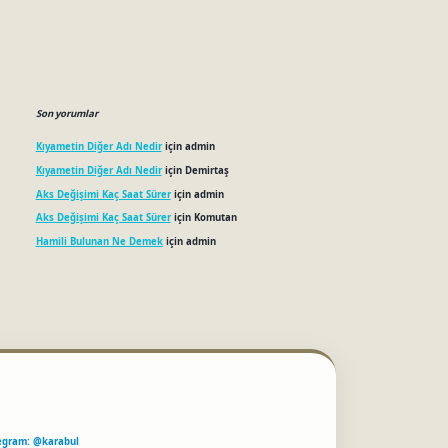
Son yorumlar
Kıyametin Diğer Adı Nedir
için
admin
Kıyametin Diğer Adı Nedir
için
Demirtaş
Aks Değişimi Kaç Saat Sürer
için
admin
Aks Değişimi Kaç Saat Sürer
için
Komutan
Hamili Bulunan Ne Demek
için
admin
egram: @karabul