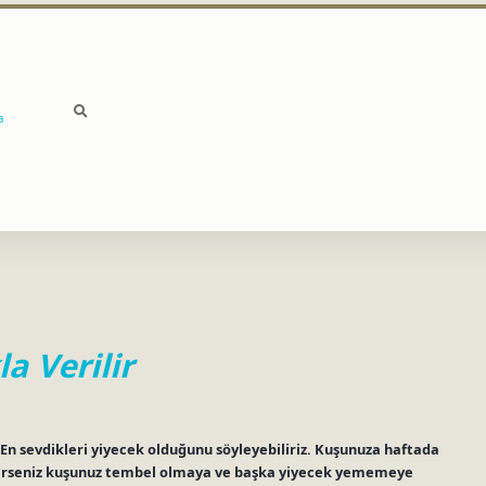
a
a Verilir
r. En sevdikleri yiyecek olduğunu söyleyebiliriz. Kuşunuza haftada
 verirseniz kuşunuz tembel olmaya ve başka yiyecek yememeye