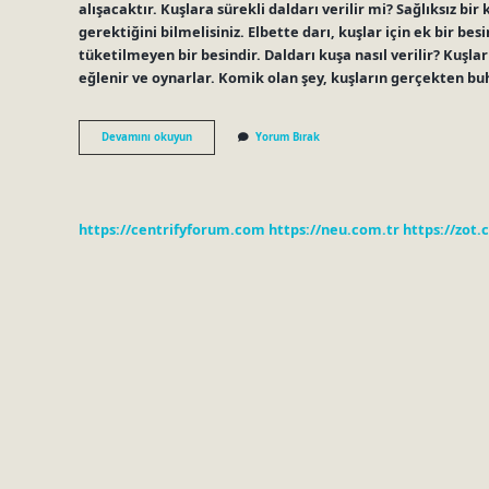
alışacaktır. Kuşlara sürekli daldarı verilir mi? Sağlıksız bi
gerektiğini bilmelisiniz. Elbette darı, kuşlar için ek bir be
tüketilmeyen bir besindir. Daldarı kuşa nasıl verilir? Kuşl
eğlenir ve oynarlar. Komik olan şey, kuşların gerçekten buh
Dal
Devamını okuyun
Yorum Bırak
Darı
Kuşlara
Ne
Sıklıkla
Verilir
https://centrifyforum.com
https://neu.com.tr
https://zot.