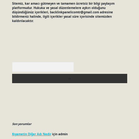
Sitemiz, kar amacı gütmeyen ve tamamen ücretsiz bir bilgi paylaşım
platformudur. Hukuka ve yasal düzenlemelere aykırı olduğunu
düşündüğünüz içerikleri,
backlinkpanelicomtr@gmail.com
adresine
bildirmeniz halinde, ilgili içerikler yasal süre içerisinde sitemizden
kaldırılacaktır.
Arama
Son yorumlar
Kıyametin Diğer Adı Nedir
için
admin