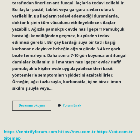
tarafından önerilen antifungal ilaçlarla tedavi edilebilir.
Bu ilaçlar pastil, tablet veya gargara sıvıları olarak
verilebilir. Bu ilaçların tedavi edemediği durumlarda,
doktor kişinin tüm vücudunu etkileyebilecek ilaçlar
yazabilir. Ağızda pamukçuk evde nasıl geçer? Pamukçuk
hastalığı kendiliğinden geçmez, bu yüzden tedavi
edilmesi gerekir. Bir çay bardağı suya bir tatlı kaşığı
karbonat ekleyin ve bebeğin ağzını günde 3-4 kez gazlı
bezle temizleyin. Daha sonra 7-10 gün boyunca antifungal
damlalar kullanılır. Dil mantarı nasıl geçer evde? Hafif
pamukçuklu kişiler evde uygulayabilecekleri basit
yöntemlerle semptomların şiddetini azaltabilirler.
Örneğin, ağzı tuzlu suyla, karbonatla, içine biraz limon
sıkılmış suyla veya…
Dildeki
Devamını okuyun
Yorum Bırak
Pamukçuk
Nasil
Temizlenir
https://centrifyforum.com
https://neu.com.tr
https://zot.com.tr
Sitemap