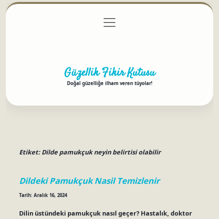
menüyü
Anasayfa
Gizlilik Politikası
Yasal Uyarı
aç
Hakkımızda
Güzellik Fikir Kutusu
Doğal güzelliğe ilham veren tüyolar!
Etiket:
Dilde pamukçuk neyin belirtisi olabilir
Dildeki Pamukçuk Nasil Temizlenir
Tarih: Aralık 16, 2024
Dilin üstündeki pamukçuk nasıl geçer? Hastalık, doktor