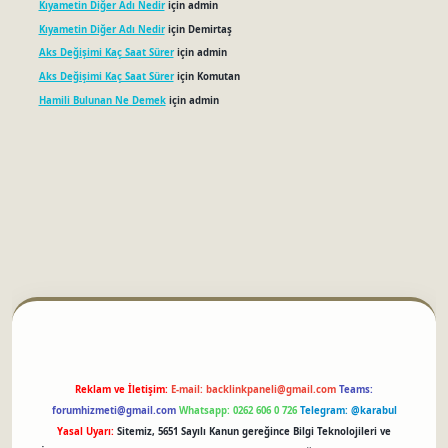
Kıyametin Diğer Adı Nedir
için
admin
Kıyametin Diğer Adı Nedir
için
Demirtaş
Aks Değişimi Kaç Saat Sürer
için
admin
Aks Değişimi Kaç Saat Sürer
için
Komutan
Hamili Bulunan Ne Demek
için
admin
tci
Reklam ve İletişim:
E-mail:
backlinkpaneli@gmail.com
Teams:
forumhizmeti@gmail.com
Whatsapp: 0262 606 0 726
Telegram: @karabul
Yasal Uyarı:
Sitemiz, 5651 Sayılı Kanun gereğince Bilgi Teknolojileri ve