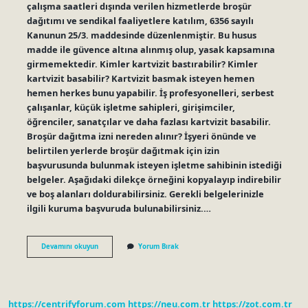
çalışma saatleri dışında verilen hizmetlerde broşür
dağıtımı ve sendikal faaliyetlere katılım, 6356 sayılı
Kanunun 25/3. maddesinde düzenlenmiştir. Bu husus
madde ile güvence altına alınmış olup, yasak kapsamına
girmemektedir. Kimler kartvizit bastırabilir? Kimler
kartvizit basabilir? Kartvizit basmak isteyen hemen
hemen herkes bunu yapabilir. İş profesyonelleri, serbest
çalışanlar, küçük işletme sahipleri, girişimciler,
öğrenciler, sanatçılar ve daha fazlası kartvizit basabilir.
Broşür dağıtma izni nereden alınır? İşyeri önünde ve
belirtilen yerlerde broşür dağıtmak için izin
başvurusunda bulunmak isteyen işletme sahibinin istediği
belgeler. Aşağıdaki dilekçe örneğini kopyalayıp indirebilir
ve boş alanları doldurabilirsiniz. Gerekli belgelerinizle
ilgili kuruma başvuruda bulunabilirsiniz.…
Kartvizit
Devamını okuyun
Yorum Bırak
Dağıtmak
Yasak
Mı
https://centrifyforum.com
https://neu.com.tr
https://zot.com.tr