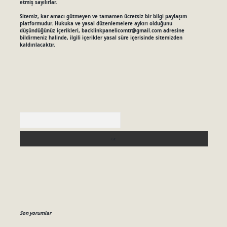
etmiş sayılırlar.
Sitemiz, kar amacı gütmeyen ve tamamen ücretsiz bir bilgi paylaşım
platformudur. Hukuka ve yasal düzenlemelere aykırı olduğunu
düşündüğünüz içerikleri,
backlinkpanelicomtr@gmail.com
adresine
bildirmeniz halinde, ilgili içerikler yasal süre içerisinde sitemizden
kaldırılacaktır.
Arama
Son yorumlar