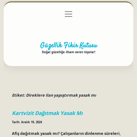
menüyü
Anasayfa
Gizlilik Politikası
Yasal Uyarı
aç
Hakkımızda
Güzellik Fikir Kutusu
Doğal güzelliğe ilham veren tüyolar!
Etiket:
Direklere ilan yapıştırmak yasak mı
Kartvizit Dağıtmak Yasak Mı
Tarih: Aralık 19, 2024
Afiş dağıtmak yasak mı? Çalışanların dinlenme süreleri,