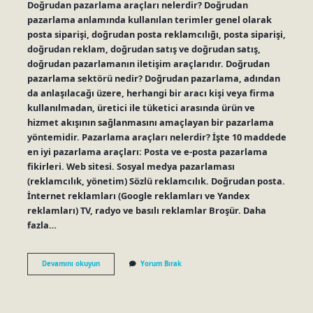
Doğrudan pazarlama araçları nelerdir? Doğrudan
pazarlama anlamında kullanılan terimler genel olarak
posta siparişi, doğrudan posta reklamcılığı, posta siparişi,
doğrudan reklam, doğrudan satış ve doğrudan satış,
doğrudan pazarlamanın iletişim araçlarıdır. Doğrudan
pazarlama sektörü nedir? Doğrudan pazarlama, adından
da anlaşılacağı üzere, herhangi bir aracı kişi veya firma
kullanılmadan, üretici ile tüketici arasında ürün ve
hizmet akışının sağlanmasını amaçlayan bir pazarlama
yöntemidir. Pazarlama araçları nelerdir? İşte 10 maddede
en iyi pazarlama araçları: Posta ve e-posta pazarlama
fikirleri. Web sitesi. Sosyal medya pazarlaması
(reklamcılık, yönetim) Sözlü reklamcılık. Doğrudan posta.
İnternet reklamları (Google reklamları ve Yandex
reklamları) TV, radyo ve basılı reklamlar Broşür. Daha
fazla…
Günümüzde
Devamını okuyun
Yorum Bırak
En
Yaygın
Kullanılan
Doğrudan
Pazarlama