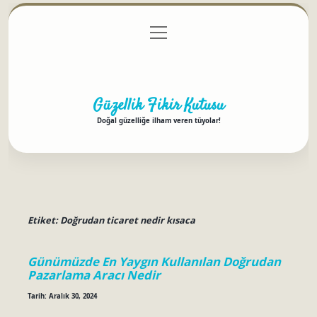
menüyü
Anasayfa
Gizlilik Politikası
Yasal Uyarı
aç
Hakkımızda
Güzellik Fikir Kutusu
Doğal güzelliğe ilham veren tüyolar!
Etiket:
Doğrudan ticaret nedir kısaca
Günümüzde En Yaygın Kullanılan Doğrudan
Pazarlama Aracı Nedir
Tarih: Aralık 30, 2024