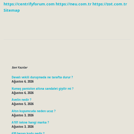
https://centrifyforum.com
https://neu.com.tr
https://zot.com.tr
Aracı
Nedir
Sitemap
Sidebar
Son Yazılar
Davalı vekili duruşmada ne tarafta durur ?
Ağustos 6, 2026
Kumaş pantolon altına sandalet giyilir mi ?
Ağustos 6, 2026
Avelin nedir ?
Ağustos 5, 2026
Altın kuyumcuda neden ucuz ?
Ağustos 3, 2026
A101 tekne hangi marka ?
Ağustos 3, 2026
620 hesap kodu nedir ?