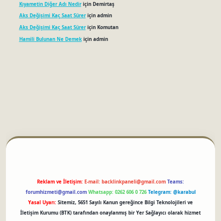
Kıyametin Diğer Adı Nedir
için
Demirtaş
Aks Değişimi Kaç Saat Sürer
için
admin
Aks Değişimi Kaç Saat Sürer
için
Komutan
Hamili Bulunan Ne Demek
için
admin
tci
Reklam ve İletişim:
E-mail:
backlinkpaneli@gmail.com
Teams:
forumhizmeti@gmail.com
Whatsapp: 0262 606 0 726
Telegram: @karabul
Yasal Uyarı:
Sitemiz, 5651 Sayılı Kanun gereğince Bilgi Teknolojileri ve
İletişim Kurumu (BTK) tarafından onaylanmış bir Yer Sağlayıcı olarak hizmet