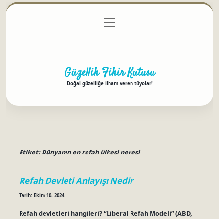
menüyü
Anasayfa
Gizlilik Politikası
Yasal Uyarı
aç
Hakkımızda
Güzellik Fikir Kutusu
Doğal güzelliğe ilham veren tüyolar!
Etiket:
Dünyanın en refah ülkesi neresi
Refah Devleti Anlayışı Nedir
Tarih: Ekim 10, 2024
Refah devletleri hangileri? “Liberal Refah Modeli” (ABD,