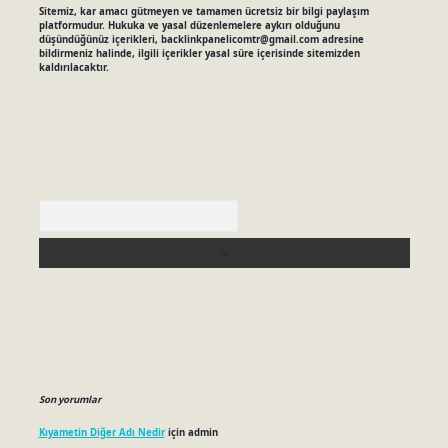
Sitemiz, kar amacı gütmeyen ve tamamen ücretsiz bir bilgi paylaşım
platformudur. Hukuka ve yasal düzenlemelere aykırı olduğunu
düşündüğünüz içerikleri,
backlinkpanelicomtr@gmail.com
adresine
bildirmeniz halinde, ilgili içerikler yasal süre içerisinde sitemizden
kaldırılacaktır.
Arama
Son yorumlar
Kıyametin Diğer Adı Nedir
için
admin