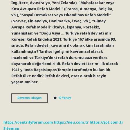
İngiltere, Avustralya, Yeni Zelanda), “Muhafazakar veya
Kıta Avrupası Refah Modeli” (Fransa, Almanya, Belçika,
vb.), “Sosyal Demokrat veya İskandinav Refah Modeli”
(Norveç, Finlandiya, Danimarka, İsveç, vb.), “Güney
Avrupa Refah Modeli” (İtalya, İspanya, Portekiz,
Yunanistan) ve “Doğu Asya … Türkiye refah devleti mi?
Küresel Refah Endeksi 2021: Türkiye 167 ülke arasında 93.
sırada. Refah devleti kavramı ilk olarak kim tarafından
kullanılmıştır? Tarihsel gelişimi kavramsal olarak
incelendi ve Türkiye’deki refah durumu bazı verilere
dayanarak değerlendirildi. Refah devleti terimi ilk olarak
1941 yılında Başpiskopos Temple tarafından kullanıldı.
Refah ülke nedir? Refah devleti, esas olarak bireyin
yaşamının her…
Refah
Devamını okuyun
12 Yorum
Devleti
Anlayışı
Nedir
https://centrifyforum.com
https://neu.com.tr
https://zot.com.tr
Sitemap