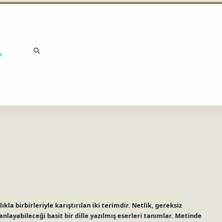
a
lıkla birbirleriyle karıştırılan iki terimdir. Netlik, gereksiz
layabileceği basit bir dille yazılmış eserleri tanımlar. Metinde