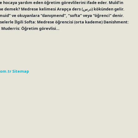
 hocaya yardım eden öğretim görevlilerini ifade eder. Muîd’in
Medrese kelimesi Arapça ders (درس) kökünden gelir.
uid” ve okuyanlara “danışmend”, “softa” veya “öğrenci” denir.
erle İlgili Softa: Medrese öğrencisi (orta kademe) Danishment:
 Muderris: Öğretim görevlisi…
com.tr
Sitemap