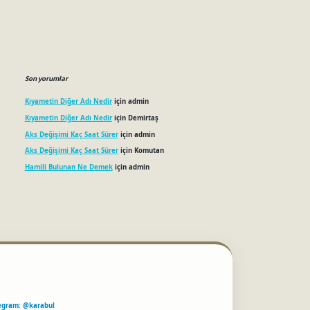
Son yorumlar
Kıyametin Diğer Adı Nedir
için
admin
Kıyametin Diğer Adı Nedir
için
Demirtaş
Aks Değişimi Kaç Saat Sürer
için
admin
Aks Değişimi Kaç Saat Sürer
için
Komutan
Hamili Bulunan Ne Demek
için
admin
egram: @karabul