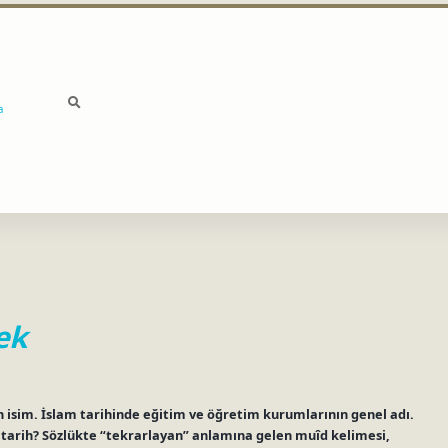
a
ek
isim. İslam tarihinde eğitim ve öğretim kurumlarının genel adı.
arih? Sözlükte “tekrarlayan” anlamına gelen muîd kelimesi,