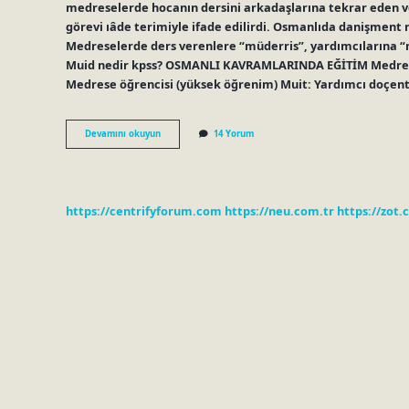
medreselerde hocanın dersini arkadaşlarına tekrar eden ve
görevi ıâde terimiyle ifade edilirdi. Osmanlıda danişment ne demek? 
Medreselerde ders verenlere “müderris”, yardımcılarına “m
Muid nedir kpss? OSMANLI KAVRAMLARINDA EĞİTİM Medresel
Medrese öğrencisi (yüksek öğrenim) Muit: Yardımcı doçent
Osmanlıda
Devamını okuyun
14 Yorum
Muîd
Ne
Demek
https://centrifyforum.com
https://neu.com.tr
https://zot.