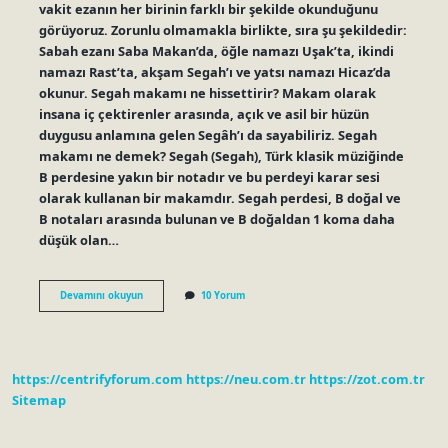
vakit ezanın her birinin farklı bir şekilde okunduğunu
görüyoruz. Zorunlu olmamakla birlikte, sıra şu şekildedir:
Sabah ezanı Saba Makan’da, öğle namazı Uşak’ta, ikindi
namazı Rast’ta, akşam Segah’ı ve yatsı namazı Hicaz’da
okunur. Segah makamı ne hissettirir? Makam olarak
insana iç çektirenler arasında, açık ve asil bir hüzün
duygusu anlamına gelen Segâh’ı da sayabiliriz. Segah
makamı ne demek? Segah (Segah), Türk klasik müziğinde
B perdesine yakın bir notadır ve bu perdeyi karar sesi
olarak kullanan bir makamdır. Segah perdesi, B doğal ve
B notaları arasında bulunan ve B doğaldan 1 koma daha
düşük olan…
Segâh
Devamını okuyun
10 Yorum
Makamı
Ne
Zaman
https://centrifyforum.com
https://neu.com.tr
https://zot.com.tr
Sitemap