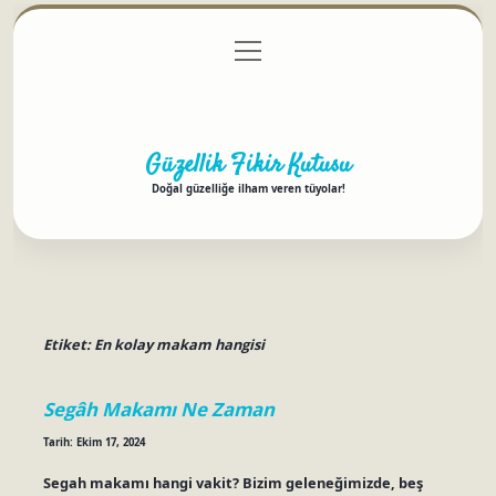
menüyü
Anasayfa
Gizlilik Politikası
Yasal Uyarı
aç
Hakkımızda
Güzellik Fikir Kutusu
Doğal güzelliğe ilham veren tüyolar!
Etiket:
En kolay makam hangisi
Segâh Makamı Ne Zaman
Tarih: Ekim 17, 2024
Segah makamı hangi vakit? Bizim geleneğimizde, beş