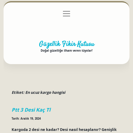
menüyü
Anasayfa
Gizlilik Politikası
Yasal Uyarı
aç
Hakkımızda
Güzellik Fikir Kutusu
Doğal güzelliğe ilham veren tüyolar!
Etiket:
En ucuz kargo hangisi
Ptt 3 Desi Kaç Tl
Tarih: Aralık 19, 2024
Kargoda 2 desi ne kadar? Desi nasıl hesaplanır? Genişlik