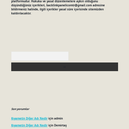
platformudur. Hukuka ve yasal düzenlemelere aykırı olduğunu
düşündüğünüz içerikleri,
backlinkpanelicomtr@gmail.com
adresine
bildirmeniz halinde, ilgili içerikler yasal süre içerisinde sitemizden
kaldırılacaktır.
Arama
Son yorumlar
Kıyametin Diğer Adı Nedir
için
admin
Kıyametin Diğer Adı Nedir
için
Demirtaş