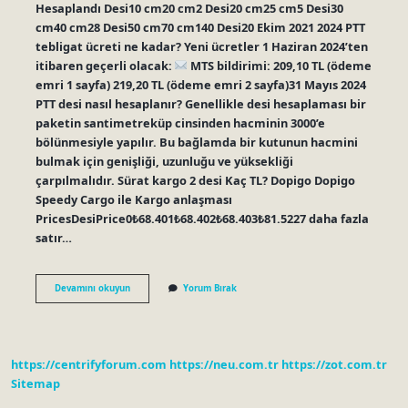
Hesaplandı Desi10 cm20 cm2 Desi20 cm25 cm5 Desi30
cm40 cm28 Desi50 cm70 cm140 Desi20 Ekim 2021 2024 PTT
tebligat ücreti ne kadar? Yeni ücretler 1 Haziran 2024’ten
itibaren geçerli olacak:
MTS bildirimi: 209,10 TL (ödeme
emri 1 sayfa) 219,20 TL (ödeme emri 2 sayfa)31 Mayıs 2024
PTT desi nasıl hesaplanır? Genellikle desi hesaplaması bir
paketin santimetreküp cinsinden hacminin 3000’e
bölünmesiyle yapılır. Bu bağlamda bir kutunun hacmini
bulmak için genişliği, uzunluğu ve yüksekliği
çarpılmalıdır. Sürat kargo 2 desi Kaç TL? Dopigo Dopigo
Speedy Cargo ile Kargo anlaşması
PricesDesiPrice0₺68.401₺68.402₺68.403₺81.5227 daha fazla
satır…
Ptt
Devamını okuyun
Yorum Bırak
3
Desi
Kaç
Tl
https://centrifyforum.com
https://neu.com.tr
https://zot.com.tr
Sitemap