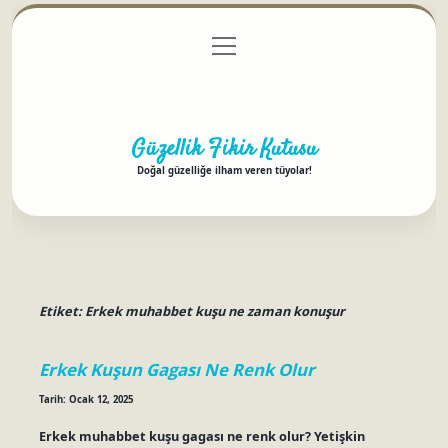
menüyü
Anasayfa
Gizlilik Politikası
Yasal Uyarı
aç
Hakkımızda
Güzellik Fikir Kutusu
Doğal güzelliğe ilham veren tüyolar!
Etiket:
Erkek muhabbet kuşu ne zaman konuşur
Erkek Kuşun Gagası Ne Renk Olur
Tarih: Ocak 12, 2025
Erkek muhabbet kuşu gagası ne renk olur? Yetişkin