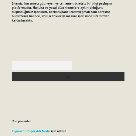
Sitemiz, kar amacı gütmeyen ve tamamen ücretsiz bir bilgi paylaşım
platformudur. Hukuka ve yasal düzenlemelere aykırı olduğunu
düşündüğünüz içerikleri,
backlinkpanelicomtr@gmail.com
adresine
bildirmeniz halinde, ilgili içerikler yasal süre içerisinde sitemizden
kaldırılacaktır.
Arama
Son yorumlar
Kıyametin Diğer Adı Nedir
için
admin