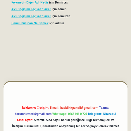
Kıyametin Diğer Adı Nedir
için
Demirtaş
Aks Değişimi Kaç Saat Sürer
için
admin
Aks Değişimi Kaç Saat Sürer
için
Komutan
Hamili Bulunan Ne Demek
için
admin
betci
Reklam ve İletişim:
E-mail:
backlinkpaneli@gmail.com
Teams:
forumhizmeti@gmail.com
Whatsapp: 0262 606 0 726
Telegram: @karabul
Yasal Uyarı:
Sitemiz, 5651 Sayılı Kanun gereğince Bilgi Teknolojileri ve
İletişim Kurumu (BTK) tarafından onaylanmış bir Yer Sağlayıcı olarak hizmet