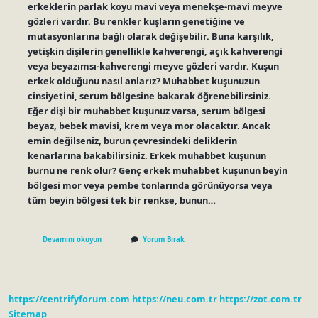
erkeklerin parlak koyu mavi veya menekşe-mavi meyve
gözleri vardır. Bu renkler kuşların genetiğine ve
mutasyonlarına bağlı olarak değişebilir. Buna karşılık,
yetişkin dişilerin genellikle kahverengi, açık kahverengi
veya beyazımsı-kahverengi meyve gözleri vardır. Kuşun
erkek olduğunu nasıl anlarız? Muhabbet kuşunuzun
cinsiyetini, serum bölgesine bakarak öğrenebilirsiniz.
Eğer dişi bir muhabbet kuşunuz varsa, serum bölgesi
beyaz, bebek mavisi, krem ​​veya mor olacaktır. Ancak
emin değilseniz, burun çevresindeki deliklerin
kenarlarına bakabilirsiniz. Erkek muhabbet kuşunun
burnu ne renk olur? Genç erkek muhabbet kuşunun beyin
bölgesi mor veya pembe tonlarında görünüyorsa veya
tüm beyin bölgesi tek bir renkse, bunun…
Erkek
Devamını okuyun
Yorum Bırak
Kuşun
Gagası
Ne
Renk
Olur
https://centrifyforum.com
https://neu.com.tr
https://zot.com.tr
Sitemap