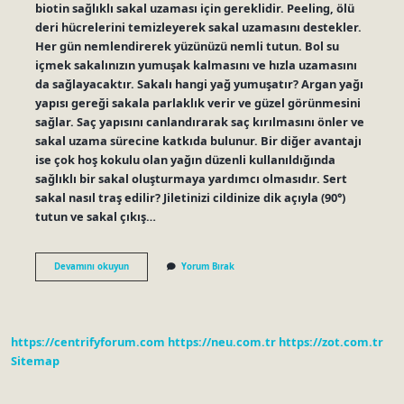
biotin sağlıklı sakal uzaması için gereklidir. Peeling, ölü
deri hücrelerini temizleyerek sakal uzamasını destekler.
Her gün nemlendirerek yüzünüzü nemli tutun. Bol su
içmek sakalınızın yumuşak kalmasını ve hızla uzamasını
da sağlayacaktır. Sakalı hangi yağ yumuşatır? Argan yağı
yapısı gereği sakala parlaklık verir ve güzel görünmesini
sağlar. Saç yapısını canlandırarak saç kırılmasını önler ve
sakal uzama sürecine katkıda bulunur. Bir diğer avantajı
ise çok hoş kokulu olan yağın düzenli kullanıldığında
sağlıklı bir sakal oluşturmaya yardımcı olmasıdır. Sert
sakal nasıl traş edilir? Jiletinizi cildinize dik açıyla (90°)
tutun ve sakal çıkış…
Sert
Devamını okuyun
Yorum Bırak
Sakala
Ne
Iyi
Gelir
https://centrifyforum.com
https://neu.com.tr
https://zot.com.tr
Sitemap