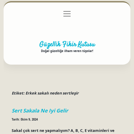
menüyü
Anasayfa
Gizlilik Politikası
Yasal Uyarı
aç
Hakkımızda
Güzellik Fikir Kutusu
Doğal güzelliğe ilham veren tüyolar!
Etiket:
Erkek sakalı neden sertleşir
Sert Sakala Ne Iyi Gelir
Tarih: Ekim 9, 2024
Sakal çok sert ne yapmalıyım? A, B, C, E vitaminleri ve