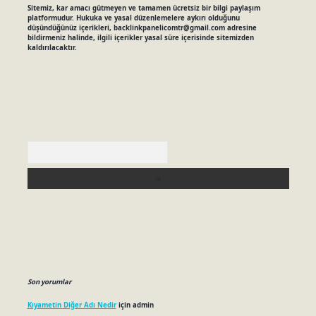
Sitemiz, kar amacı gütmeyen ve tamamen ücretsiz bir bilgi paylaşım
platformudur. Hukuka ve yasal düzenlemelere aykırı olduğunu
düşündüğünüz içerikleri,
backlinkpanelicomtr@gmail.com
adresine
bildirmeniz halinde, ilgili içerikler yasal süre içerisinde sitemizden
kaldırılacaktır.
Arama
Son yorumlar
Kıyametin Diğer Adı Nedir
için
admin