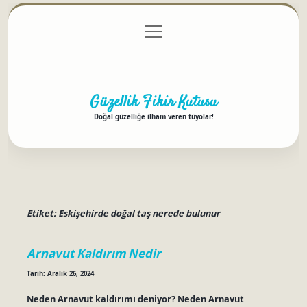
menüyü
Anasayfa
Gizlilik Politikası
Yasal Uyarı
aç
Hakkımızda
Güzellik Fikir Kutusu
Doğal güzelliğe ilham veren tüyolar!
Etiket:
Eskişehirde doğal taş nerede bulunur
Arnavut Kaldırım Nedir
Tarih: Aralık 26, 2024
Neden Arnavut kaldırımı deniyor? Neden Arnavut