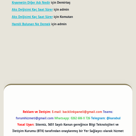
Kıyametin Diğer Adı Nedir
için
Demirtaş
Aks Değişimi Kaç Saat Sürer
için
admin
Aks Değişimi Kaç Saat Sürer
için
Komutan
Hamili Bulunan Ne Demek
için
admin
betci
Reklam ve İletişim:
E-mail:
backlinkpaneli@gmail.com
Teams:
forumhizmeti@gmail.com
Whatsapp: 0262 606 0 726
Telegram: @karabul
Yasal Uyarı:
Sitemiz, 5651 Sayılı Kanun gereğince Bilgi Teknolojileri ve
İletişim Kurumu (BTK) tarafından onaylanmış bir Yer Sağlayıcı olarak hizmet