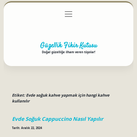
menüyü
Anasayfa
Gizlilik Politikası
Yasal Uyarı
aç
Hakkımızda
Güzellik Fikir Kutusu
Doğal güzelliğe ilham veren tüyolar!
Etiket:
Evde soğuk kahve yapmak için hangi kahve
kullanılır
Evde Soğuk Cappuccino Nasıl Yapılır
Tarih: Aralık 22, 2024