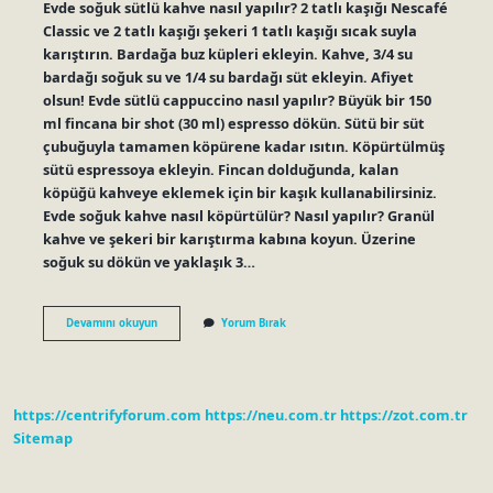
Evde soğuk sütlü kahve nasıl yapılır? 2 tatlı kaşığı Nescafé
Classic ve 2 tatlı kaşığı şekeri 1 tatlı kaşığı sıcak suyla
karıştırın. Bardağa buz küpleri ekleyin. Kahve, 3/4 su
bardağı soğuk su ve 1/4 su bardağı süt ekleyin. Afiyet
olsun! Evde sütlü cappuccino nasıl yapılır? Büyük bir 150
ml fincana bir shot (30 ml) espresso dökün. Sütü bir süt
çubuğuyla tamamen köpürene kadar ısıtın. Köpürtülmüş
sütü espressoya ekleyin. Fincan dolduğunda, kalan
köpüğü kahveye eklemek için bir kaşık kullanabilirsiniz.
Evde soğuk kahve nasıl köpürtülür? Nasıl yapılır? Granül
kahve ve şekeri bir karıştırma kabına koyun. Üzerine
soğuk su dökün ve yaklaşık 3…
Evde
Devamını okuyun
Yorum Bırak
Soğuk
Cappuccino
Nasıl
Yapılır
https://centrifyforum.com
https://neu.com.tr
https://zot.com.tr
Sitemap