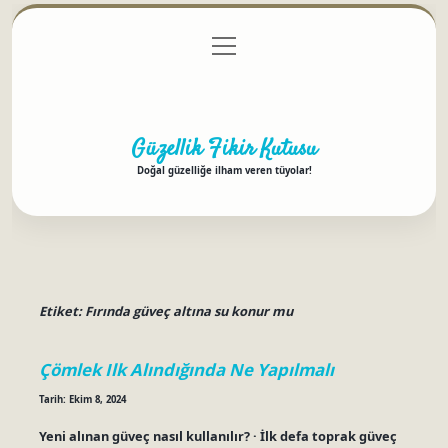
menüyü
Anasayfa
Gizlilik Politikası
Yasal Uyarı
aç
Hakkımızda
Güzellik Fikir Kutusu
Doğal güzelliğe ilham veren tüyolar!
Etiket:
Fırında güveç altına su konur mu
Çömlek Ilk Alındığında Ne Yapılmalı
Tarih: Ekim 8, 2024
Yeni alınan güveç nasıl kullanılır? · İlk defa toprak güveç