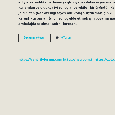
adıyla karanlıkta parlayan yağlı boya, ev dekorasyon malze
kullanılan ve oldukça iyi sonuçlar verebilen bir üründür. K
jeldir. Yapışkan özelliği sayesinde kolaj oluşturmak için kull
karanlıkta parlar. İyi bir sonuç elde etmek için boyama spat
ambalajda satılmaktadır. Floresan…
Neon
Devamını okuyun
10 Yorum
Boya
Ne
Demek
https://centrifyforum.com
https://neu.com.tr
https://zot.