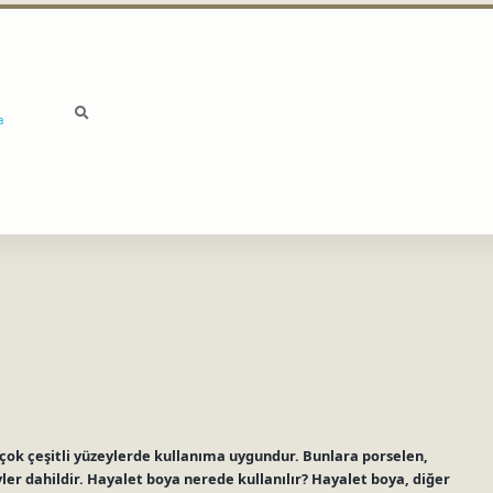
a
a çok çeşitli yüzeylerde kullanıma uygundur. Bunlara porselen,
ler dahildir. Hayalet boya nerede kullanılır? Hayalet boya, diğer