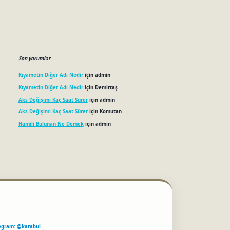
Son yorumlar
Kıyametin Diğer Adı Nedir
için
admin
Kıyametin Diğer Adı Nedir
için
Demirtaş
Aks Değişimi Kaç Saat Sürer
için
admin
Aks Değişimi Kaç Saat Sürer
için
Komutan
Hamili Bulunan Ne Demek
için
admin
egram: @karabul