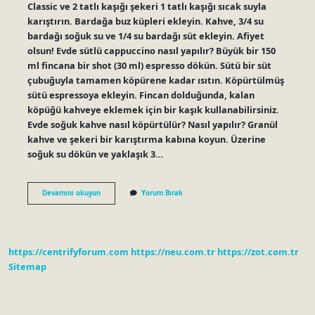
Classic ve 2 tatlı kaşığı şekeri 1 tatlı kaşığı sıcak suyla
karıştırın. Bardağa buz küpleri ekleyin. Kahve, 3/4 su
bardağı soğuk su ve 1/4 su bardağı süt ekleyin. Afiyet
olsun! Evde sütlü cappuccino nasıl yapılır? Büyük bir 150
ml fincana bir shot (30 ml) espresso dökün. Sütü bir süt
çubuğuyla tamamen köpürene kadar ısıtın. Köpürtülmüş
sütü espressoya ekleyin. Fincan dolduğunda, kalan
köpüğü kahveye eklemek için bir kaşık kullanabilirsiniz.
Evde soğuk kahve nasıl köpürtülür? Nasıl yapılır? Granül
kahve ve şekeri bir karıştırma kabına koyun. Üzerine
soğuk su dökün ve yaklaşık 3…
Evde
Devamını okuyun
Yorum Bırak
Soğuk
Cappuccino
Nasıl
Yapılır
https://centrifyforum.com
https://neu.com.tr
https://zot.com.tr
Sitemap