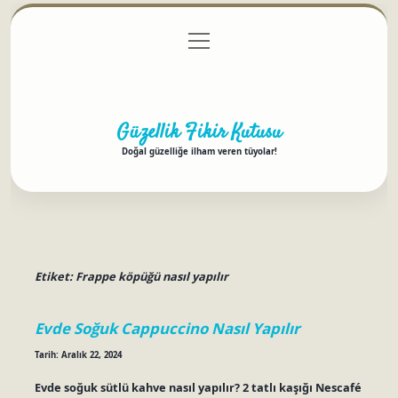
menüyü
Anasayfa
Gizlilik Politikası
Yasal Uyarı
aç
Hakkımızda
Güzellik Fikir Kutusu
Doğal güzelliğe ilham veren tüyolar!
Etiket:
Frappe köpüğü nasıl yapılır
Evde Soğuk Cappuccino Nasıl Yapılır
Tarih: Aralık 22, 2024
Evde soğuk sütlü kahve nasıl yapılır? 2 tatlı kaşığı Nescafé