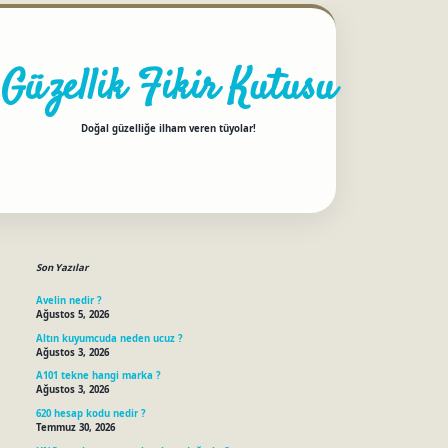
Güzellik Fikir Kutusu
Doğal güzelliğe ilham veren tüyolar!
Sidebar
betci
Son Yazılar
Avelin nedir ?
Ağustos 5, 2026
Altın kuyumcuda neden ucuz ?
Ağustos 3, 2026
A101 tekne hangi marka ?
Ağustos 3, 2026
620 hesap kodu nedir ?
Temmuz 30, 2026