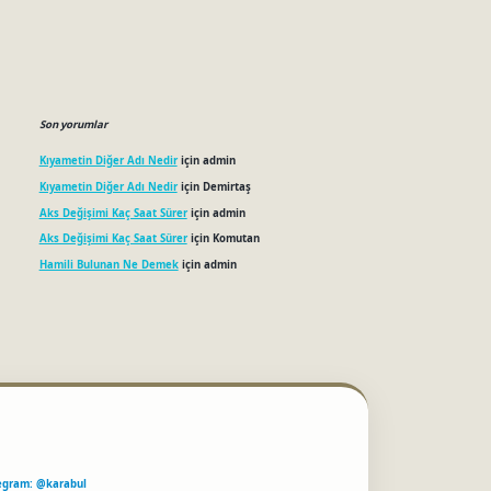
Son yorumlar
Kıyametin Diğer Adı Nedir
için
admin
Kıyametin Diğer Adı Nedir
için
Demirtaş
Aks Değişimi Kaç Saat Sürer
için
admin
Aks Değişimi Kaç Saat Sürer
için
Komutan
Hamili Bulunan Ne Demek
için
admin
egram: @karabul