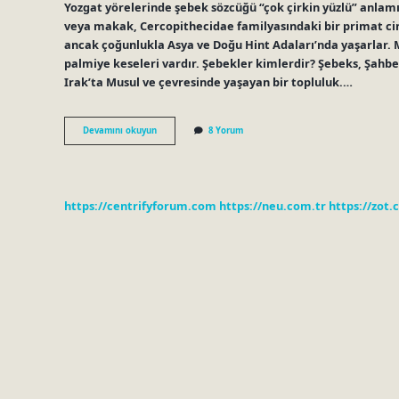
Yozgat yörelerinde şebek sözcüğü “çok çirkin yüzlü” anl
veya makak, Cercopithecidae familyasındaki bir primat cin
ancak çoğunlukla Asya ve Doğu Hint Adaları’nda yaşarlar. 
palmiye keseleri vardır. Şebekler kimlerdir? Şebeks, Şahbeks veya Şahbays (Arapça: 
Irak’ta Musul ve çevresinde yaşayan bir topluluk.…
Şebeklik
Devamını okuyun
8 Yorum
Yapmak
Ne
Demektir
https://centrifyforum.com
https://neu.com.tr
https://zot.