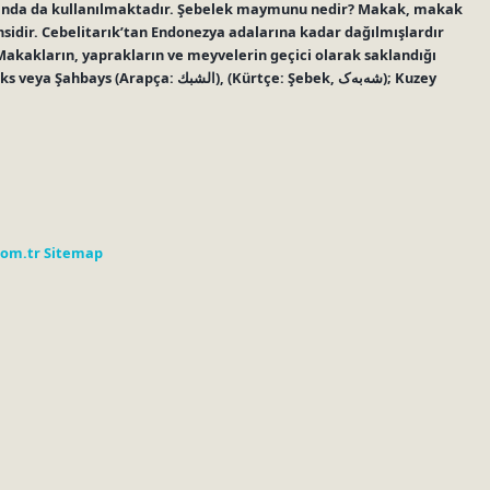
amında da kullanılmaktadır. Şebelek maymunu nedir? Makak, makak
sidir. Cebelitarık’tan Endonezya adalarına kadar dağılmışlardır
Makakların, yaprakların ve meyvelerin geçici olarak saklandığı
الشبك), (Kürtçe: Şebek, شەبەک); Kuzey
com.tr
Sitemap