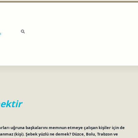
a
ektir
ları uğruna başkalarını memnun etmeye çalışan kişiler için de
utanmaz (kişi). Şebek yüzlü ne demek? Düzce, Bolu, Trabzon ve