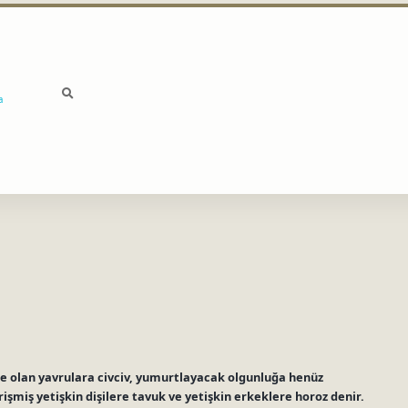
a
te olan yavrulara civciv, yumurtlayacak olgunluğa henüz
rişmiş yetişkin dişilere tavuk ve yetişkin erkeklere horoz denir.