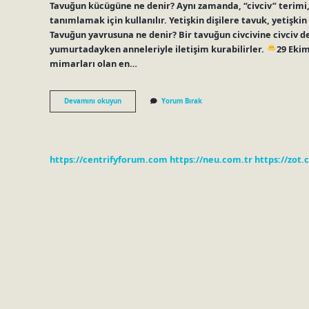
Tavuğun kücügüne ne denir? Aynı zamanda, “civciv” terimi, 
tanımlamak için kullanılır. Yetişkin dişilere tavuk, yetişki
Tavuğun yavrusuna ne denir? Bir tavuğun civcivine civciv de
yumurtadayken anneleriyle iletişim kurabilirler.
29 Ekim
mimarları olan en…
Genç
Devamını okuyun
Yorum Bırak
Tavuk
Ne
Demek
https://centrifyforum.com
https://neu.com.tr
https://zot.