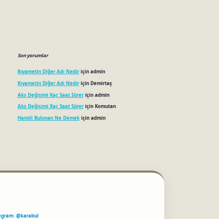
Son yorumlar
Kıyametin Diğer Adı Nedir
için
admin
Kıyametin Diğer Adı Nedir
için
Demirtaş
Aks Değişimi Kaç Saat Sürer
için
admin
Aks Değişimi Kaç Saat Sürer
için
Komutan
Hamili Bulunan Ne Demek
için
admin
egram: @karabul