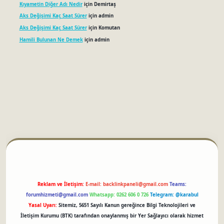
Kıyametin Diğer Adı Nedir
için
Demirtaş
Aks Değişimi Kaç Saat Sürer
için
admin
Aks Değişimi Kaç Saat Sürer
için
Komutan
Hamili Bulunan Ne Demek
için
admin
betci
Reklam ve İletişim:
E-mail:
backlinkpaneli@gmail.com
Teams:
forumhizmeti@gmail.com
Whatsapp: 0262 606 0 726
Telegram: @karabul
Yasal Uyarı:
Sitemiz, 5651 Sayılı Kanun gereğince Bilgi Teknolojileri ve
İletişim Kurumu (BTK) tarafından onaylanmış bir Yer Sağlayıcı olarak hizmet