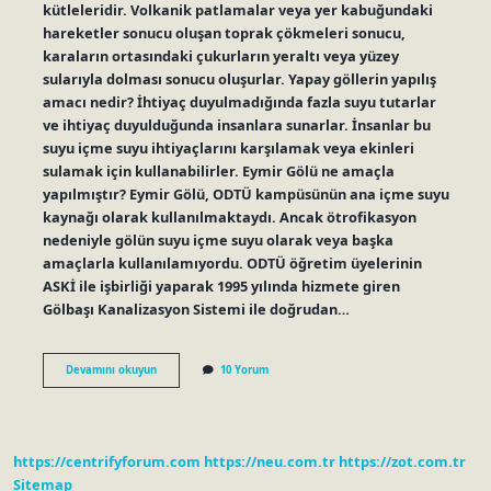
kütleleridir. Volkanik patlamalar veya yer kabuğundaki
hareketler sonucu oluşan toprak çökmeleri sonucu,
karaların ortasındaki çukurların yeraltı veya yüzey
sularıyla dolması sonucu oluşurlar. Yapay göllerin yapılış
amacı nedir? İhtiyaç duyulmadığında fazla suyu tutarlar
ve ihtiyaç duyulduğunda insanlara sunarlar. İnsanlar bu
suyu içme suyu ihtiyaçlarını karşılamak veya ekinleri
sulamak için kullanabilirler. Eymir Gölü ne amaçla
yapılmıştır? Eymir Gölü, ODTÜ kampüsünün ana içme suyu
kaynağı olarak kullanılmaktaydı. Ancak ötrofikasyon
nedeniyle gölün suyu içme suyu olarak veya başka
amaçlarla kullanılamıyordu. ODTÜ öğretim üyelerinin
ASKİ ile işbirliği yaparak 1995 yılında hizmete giren
Gölbaşı Kanalizasyon Sistemi ile doğrudan…
Göl
Devamını okuyun
10 Yorum
Ne
Amaçla
Yapılmıştır
https://centrifyforum.com
https://neu.com.tr
https://zot.com.tr
Sitemap