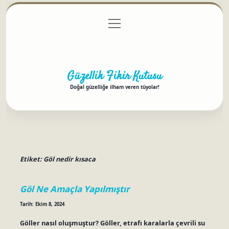
menüyü
Anasayfa
Gizlilik Politikası
Yasal Uyarı
aç
Hakkımızda
Güzellik Fikir Kutusu
Doğal güzelliğe ilham veren tüyolar!
Etiket:
Göl nedir kısaca
Göl Ne Amaçla Yapılmıştır
Tarih: Ekim 8, 2024
Göller nasıl oluşmuştur? Göller, etrafı karalarla çevrili su