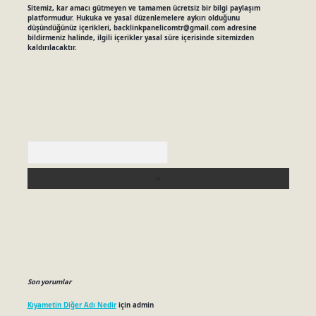
Sitemiz, kar amacı gütmeyen ve tamamen ücretsiz bir bilgi paylaşım
platformudur. Hukuka ve yasal düzenlemelere aykırı olduğunu
düşündüğünüz içerikleri,
backlinkpanelicomtr@gmail.com
adresine
bildirmeniz halinde, ilgili içerikler yasal süre içerisinde sitemizden
kaldırılacaktır.
Arama
Son yorumlar
Kıyametin Diğer Adı Nedir
için
admin