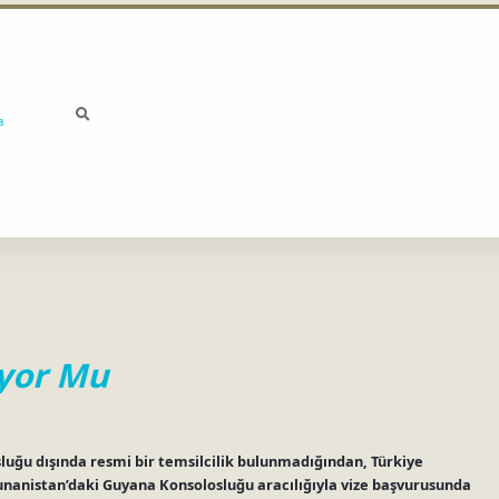
a
iyor Mu
sluğu dışında resmi bir temsilcilik bulunmadığından, Türkiye
nanistan’daki Guyana Konsolosluğu aracılığıyla vize başvurusunda