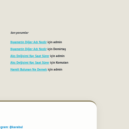
Son yorumlar
Kıyametin Diğer Adı Nedir
için
admin
Kıyametin Diğer Adı Nedir
için
Demirtaş
Aks Değişimi Kaç Saat Sürer
için
admin
Aks Değişimi Kaç Saat Sürer
için
Komutan
Hamili Bulunan Ne Demek
için
admin
egram: @karabul