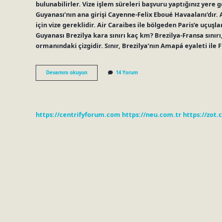
bulunabilirler. Vize işlem süreleri başvuru yaptığınız yere g
Guyanası’nın ana girişi Cayenne-Felix Eboué Havaalanı’dır. 
için vize gereklidir. Air Caraibes ile bölgeden Paris’e uçuşla
Guyanası Brezilya kara sınırı kaç km? Brezilya-Fransa sınır
ormanındaki çizgidir. Sınır, Brezilya’nın Amapá eyaleti ile
Fransız
Devamını okuyun
14 Yorum
Guyanası
Vize
Istiyor
Mu
https://centrifyforum.com
https://neu.com.tr
https://zot.