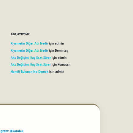
Son yorumlar
Kıyametin Diğer Adı Nedir
için
admin
Kıyametin Diğer Adı Nedir
için
Demirtaş
Aks Değişimi Kaç Saat Sürer
için
admin
Aks Değişimi Kaç Saat Sürer
için
Komutan
Hamili Bulunan Ne Demek
için
admin
egram: @karabul