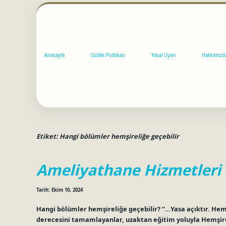
Anasayfa
Gizlilik Politikası
Yasal Uyarı
Hakkımızd
Etiket:
Hangi bölümler hemşireliğe geçebilir
Ameliyathane Hizmetleri 
Tarih: Ekim 10, 2024
Hangi bölümler hemşireliğe geçebilir? “…Yasa açıktır. Hemş
derecesini tamamlayanlar, uzaktan eğitim yoluyla Hemşirel