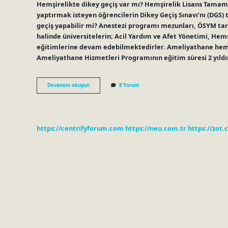
Hemşirelikte dikey geçiş var mı? Hemşirelik Lisans Tama
yaptırmak isteyen öğrencilerin Dikey Geçiş Sınavı’nı (DG
geçiş yapabilir mi? Anestezi programı mezunları, ÖSYM tar
halinde üniversitelerin; Acil Yardım ve Afet Yönetimi, Hem
eğitimlerine devam edebilmektedirler. Ameliyathane hemşi
Ameliyathane Hizmetleri Programının eğitim süresi 2 yıldı
Ameliyathane
Devamını okuyun
8 Yorum
Hizmetleri
Hemşireliğe
Geçiş
Var
Mı
https://centrifyforum.com
https://neu.com.tr
https://zot.