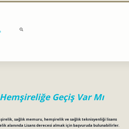
a
Hemşireliğe Geçiş Var Mı
irelik, sağlık memuru, hemşirelik ve sağlık teknisyenliği lisans
ik alanında Lisans derecesi almak için başvuruda bulunabilirler.