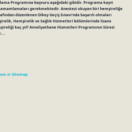
mlama Programına başvuru aşağıdaki gibidir. Programa kayıt
S) tamamlamaları gerekmektedir. Anestezi okuyan biri hemşireliğe
afından düzenlenen Dikey Geçiş Sınavı’nda başarılı olmaları
şirelik, Hemşirelik ve Sağlık Hizmetleri bölümlerinde lisans
reliği kaç yıl? Ameliyathane Hizmetleri Programının Süresi
r.…
com.tr
Sitemap