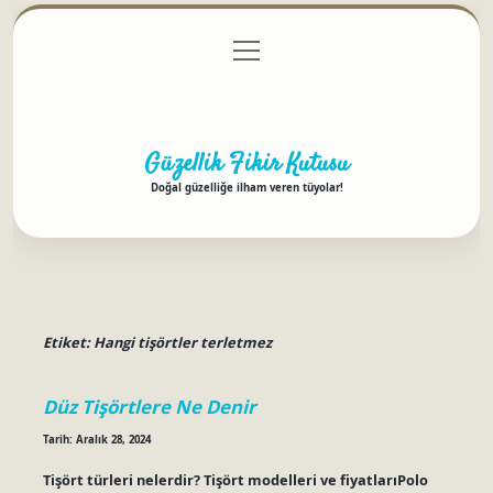
menüyü
Anasayfa
Gizlilik Politikası
Yasal Uyarı
aç
Hakkımızda
Güzellik Fikir Kutusu
Doğal güzelliğe ilham veren tüyolar!
Etiket:
Hangi tişörtler terletmez
Düz Tişörtlere Ne Denir
Tarih: Aralık 28, 2024
Tişört türleri nelerdir? Tişört modelleri ve fiyatlarıPolo