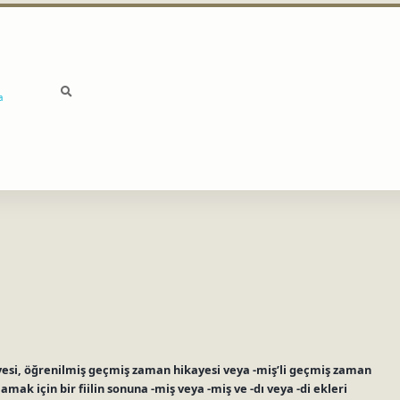
a
si, öğrenilmiş geçmiş zaman hikayesi veya -miş’li geçmiş zaman
amak için bir fiilin sonuna -miş veya -miş ve -dı veya -di ekleri