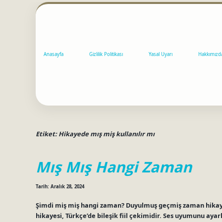
Anasayfa
Gizlilik Politikası
Yasal Uyarı
Hakkımızd
Etiket:
Hikayede mış miş kullanılır mı
Mış Mış Hangi Zaman
Tarih: Aralık 28, 2024
Şimdi miş miş hangi zaman? Duyulmuş geçmiş zaman hikaye
hikayesi, Türkçe’de bileşik fiil çekimidir. Ses uyumunu ayarl