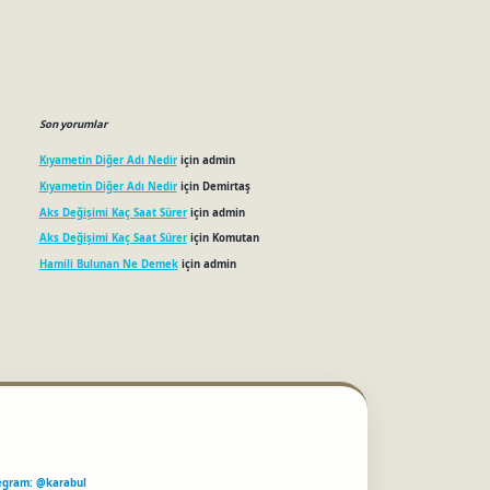
Son yorumlar
Kıyametin Diğer Adı Nedir
için
admin
Kıyametin Diğer Adı Nedir
için
Demirtaş
Aks Değişimi Kaç Saat Sürer
için
admin
Aks Değişimi Kaç Saat Sürer
için
Komutan
Hamili Bulunan Ne Demek
için
admin
egram: @karabul