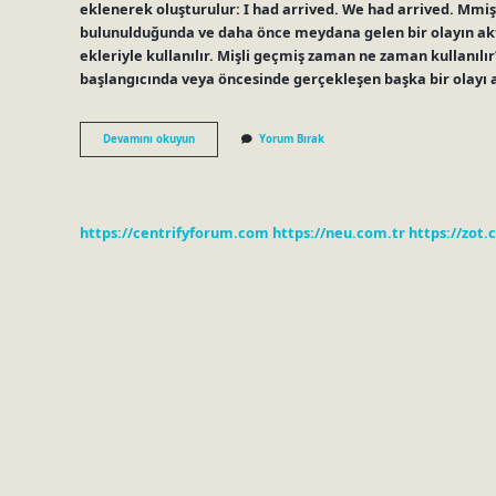
eklenerek oluşturulur: I had arrived. We had arrived. Mmişt
bulunulduğunda ve daha önce meydana gelen bir olayın aktar
ekleriyle kullanılır. Mişli geçmiş zaman ne zaman kullanılır
başlangıcında veya öncesinde gerçekleşen başka bir olayı 
Mış
Devamını okuyun
Yorum Bırak
Mış
Hangi
Zaman
https://centrifyforum.com
https://neu.com.tr
https://zot.