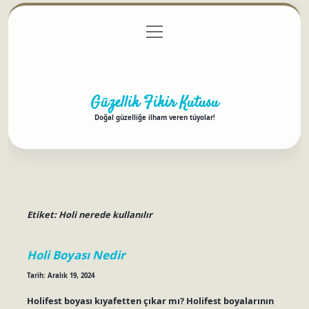
menüyü
Anasayfa
Gizlilik Politikası
Yasal Uyarı
aç
Hakkımızda
Güzellik Fikir Kutusu
Doğal güzelliğe ilham veren tüyolar!
Etiket:
Holi nerede kullanılır
Holi Boyası Nedir
Tarih: Aralık 19, 2024
Holifest boyası kıyafetten çıkar mı? Holifest boyalarının