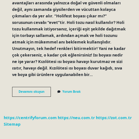
avantajları arasında yalnızca doğal ve güvenli olmaları
değil, aynı zamanda giysilerden ve vücuttan kolayca
çıkmaları da yer alır. “Holifest boyası çıkar mı?”
sorusunun cevabı “evet”tir. Holi tozu nasıl kullanılır? Holi
tozu kullanmak istiyorsanız, içeriği eşit şekilde dağıtmak
için torbayı sallamak, ardından açmak ve holi tozunu
atmak için mükemmel anı beklemek kullanışlıdır.
Unutmayın, tek hedef renkleri bitirmektir! Yani ne kadar
çok çekerseniz, o kadar çok eğlenirsiniz! Isı boyası nedir
ne işe yarar? Kızılötesi ısı boyası havayı kurutmaz ve sizi
ısıtır, havayı değil. Kızılötesi ısı boyası duvar kağıdı, sıva
ve boya gibi ürünlere uygulanabilen bir…
Holi
Devamını okuyun
Yorum Bırak
Boyası
Nedir
https://centrifyforum.com
https://neu.com.tr
https://zot.com.tr
Sitemap