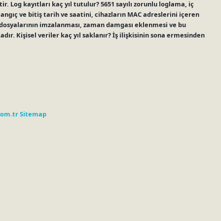
 Log kayıtları kaç yıl tutulur? 5651 sayılı zorunlu loglama, iç
angıç ​​ve bitiş tarih ve saatini, cihazların MAC adreslerini içeren
g dosyalarının imzalanması, zaman damgası eklenmesi ve bu
ır. Kişisel veriler kaç yıl saklanır? İş ilişkisinin sona ermesinden
com.tr
Sitemap