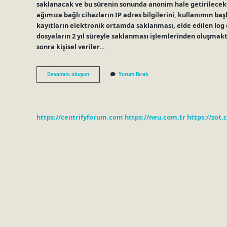
saklanacak ve bu sürenin sonunda anonim hale getirilecektir.
ağımıza bağlı cihazların IP adres bilgilerini, kullanımın başl
kayıtların elektronik ortamda saklanması, elde edilen lo
dosyaların 2 yıl süreyle saklanması işlemlerinden oluşmaktad
sonra kişisel veriler…
Internet
Devamını okuyun
Yorum Bırak
Kayıtları
Kaç
Yıl
Saklanır
https://centrifyforum.com
https://neu.com.tr
https://zot.