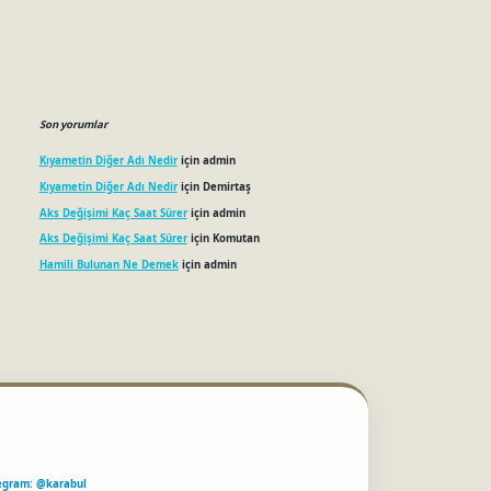
Son yorumlar
Kıyametin Diğer Adı Nedir
için
admin
Kıyametin Diğer Adı Nedir
için
Demirtaş
Aks Değişimi Kaç Saat Sürer
için
admin
Aks Değişimi Kaç Saat Sürer
için
Komutan
Hamili Bulunan Ne Demek
için
admin
egram: @karabul