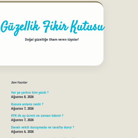
Güzellik Fikir Kutusu
Doğal güzelliğe ilham veren tüyolar!
Sidebar
betci
Son Yazılar
Var ya şarkısı kim yazdı ?
Ağustos 8, 2026
Kusura anlamı nedir ?
Ağustos 7, 2026
KYK ilk ay ücreti ne zaman ödenir ?
Ağustos 7, 2026
Davalı vekili duruşmada ne tarafta durur ?
Ağustos 6, 2026