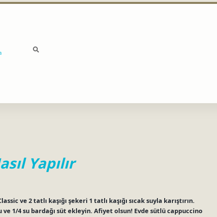
a
sıl Yapılır
assic ve 2 tatlı kaşığı şekeri 1 tatlı kaşığı sıcak suyla karıştırın.
 ve 1/4 su bardağı süt ekleyin. Afiyet olsun! Evde sütlü cappuccino