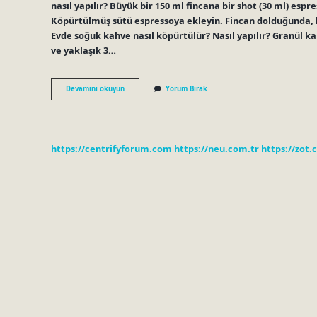
nasıl yapılır? Büyük bir 150 ml fincana bir shot (30 ml) es
Köpürtülmüş sütü espressoya ekleyin. Fincan dolduğunda, k
Evde soğuk kahve nasıl köpürtülür? Nasıl yapılır? Granül k
ve yaklaşık 3…
Evde
Devamını okuyun
Yorum Bırak
Soğuk
Cappuccino
Nasıl
Yapılır
https://centrifyforum.com
https://neu.com.tr
https://zot.