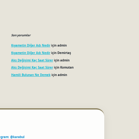
Son yorumlar
Kıyametin Diğer Adı Nedir
için
admin
Kıyametin Diğer Adı Nedir
için
Demirtaş
Aks Değişimi Kaç Saat Sürer
için
admin
Aks Değişimi Kaç Saat Sürer
için
Komutan
Hamili Bulunan Ne Demek
için
admin
egram: @karabul