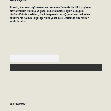
etmiş sayılırlar.
Sitemiz, kar amacı gütmeyen ve tamamen ücretsiz bir bilgi paylaşım
platformudur. Hukuka ve yasal düzenlemelere aykırı olduğunu
düşündüğünüz içerikleri,
backlinkpanelicomtr@gmail.com
adresine
bildirmeniz halinde, ilgili içerikler yasal süre içerisinde sitemizden
kaldırılacaktır.
Arama
Son yorumlar