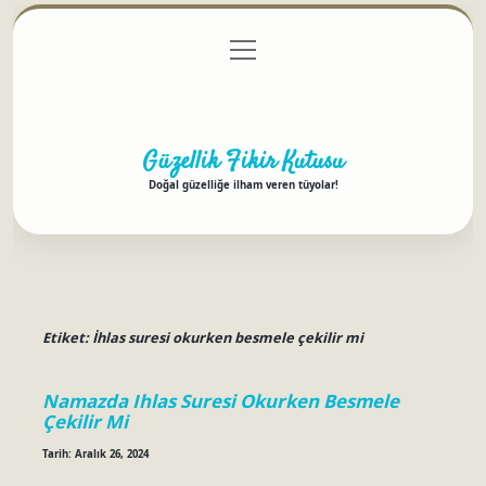
menüyü
Anasayfa
Gizlilik Politikası
Yasal Uyarı
aç
Hakkımızda
Güzellik Fikir Kutusu
Doğal güzelliğe ilham veren tüyolar!
Etiket:
İhlas suresi okurken besmele çekilir mi
Namazda Ihlas Suresi Okurken Besmele
Çekilir Mi
Tarih: Aralık 26, 2024