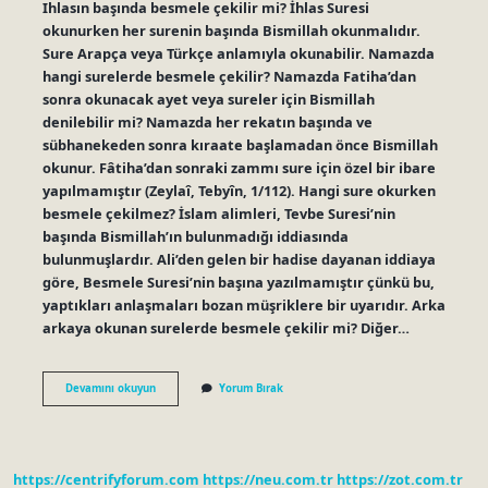
Ihlasın başında besmele çekilir mi? İhlas Suresi
okunurken her surenin başında Bismillah okunmalıdır.
Sure Arapça veya Türkçe anlamıyla okunabilir. Namazda
hangi surelerde besmele çekilir? Namazda Fatiha’dan
sonra okunacak ayet veya sureler için Bismillah
denilebilir mi? Namazda her rekatın başında ve
sübhanekeden sonra kıraate başlamadan önce Bismillah
okunur. Fâtiha’dan sonraki zammı sure için özel bir ibare
yapılmamıştır (Zeylaî, Tebyîn, 1/112). Hangi sure okurken
besmele çekilmez? İslam alimleri, Tevbe Suresi’nin
başında Bismillah’ın bulunmadığı iddiasında
bulunmuşlardır. Ali’den gelen bir hadise dayanan iddiaya
göre, Besmele Suresi’nin başına yazılmamıştır çünkü bu,
yaptıkları anlaşmaları bozan müşriklere bir uyarıdır. Arka
arkaya okunan surelerde besmele çekilir mi? Diğer…
Namazda
Devamını okuyun
Yorum Bırak
Ihlas
Suresi
Okurken
Besmele
Çekilir
https://centrifyforum.com
https://neu.com.tr
https://zot.com.tr
Mi