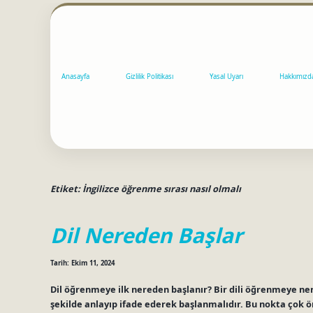
Anasayfa
Gizlilik Politikası
Yasal Uyarı
Hakkımızd
Etiket:
İngilizce öğrenme sırası nasıl olmalı
Dil Nereden Başlar
Tarih: Ekim 11, 2024
Dil öğrenmeye ilk nereden başlanır? Bir dili öğrenmeye ne
şekilde anlayıp ifade ederek başlanmalıdır. Bu nokta çok ö