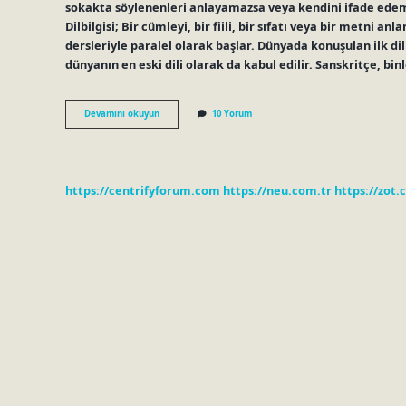
sokakta söylenenleri anlayamazsa veya kendini ifade edeme
Dilbilgisi; Bir cümleyi, bir fiili, bir sıfatı veya bir metni 
dersleriyle paralel olarak başlar. Dünyada konuşulan ilk dil
dünyanın en eski dili olarak da kabul edilir. Sanskritçe, binl
Dil
Devamını okuyun
10 Yorum
Nereden
Başlar
https://centrifyforum.com
https://neu.com.tr
https://zot.