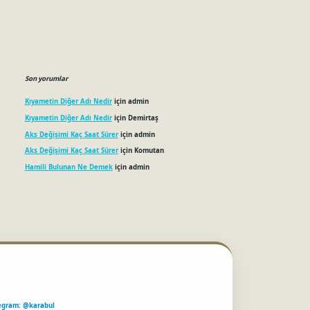
Son yorumlar
Kıyametin Diğer Adı Nedir
için
admin
Kıyametin Diğer Adı Nedir
için
Demirtaş
Aks Değişimi Kaç Saat Sürer
için
admin
Aks Değişimi Kaç Saat Sürer
için
Komutan
Hamili Bulunan Ne Demek
için
admin
egram: @karabul