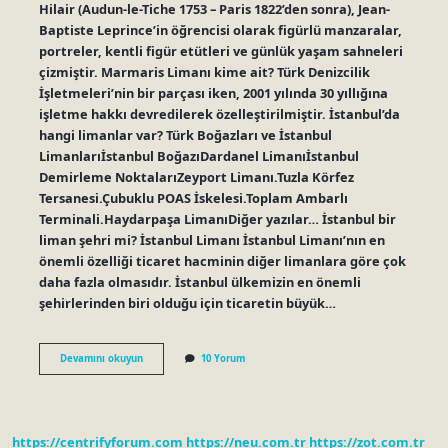
Hilair (Audun-le-Tiche 1753 – Paris 1822’den sonra), Jean-
Baptiste Leprince’in öğrencisi olarak figürlü manzaralar,
portreler, kentli figür etütleri ve günlük yaşam sahneleri
çizmiştir. Marmaris Limanı kime ait? Türk Denizcilik
İşletmeleri’nin bir parçası iken, 2001 yılında 30 yıllığına
işletme hakkı devredilerek özelleştirilmiştir. İstanbul’da
hangi limanlar var? Türk Boğazları ve İstanbul
Limanlarıİstanbul BoğazıDardanel Limanıİstanbul
Demirleme NoktalarıZeyport Limanı.Tuzla Körfez
Tersanesi.Çubuklu POAS İskelesi.Toplam Ambarlı
Terminali.Haydarpaşa LimanıDiğer yazılar… İstanbul bir
liman şehri mi? İstanbul Limanı İstanbul Limanı’nın en
önemli özelliği ticaret hacminin diğer limanlara göre çok
daha fazla olmasıdır. İstanbul ülkemizin en önemli
şehirlerinden biri olduğu için ticaretin büyük…
Istanbul
Devamını okuyun
10 Yorum
Limanı
Resmi
Kime
Aittir
https://centrifyforum.com
https://neu.com.tr
https://zot.com.tr