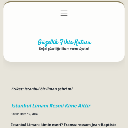
menüyü
Anasayfa
Gizlilik Politikası
Yasal Uyarı
aç
Hakkımızda
Güzellik Fikir Kutusu
Doğal güzelliğe ilham veren tüyolar!
Etiket:
İstanbul bir liman şehri mi
Istanbul Limanı Resmi Kime Aittir
Tarih: Ekim 15, 2024
İstanbul Limanı kimin eseri? Fransız ressam Jean-Baptiste