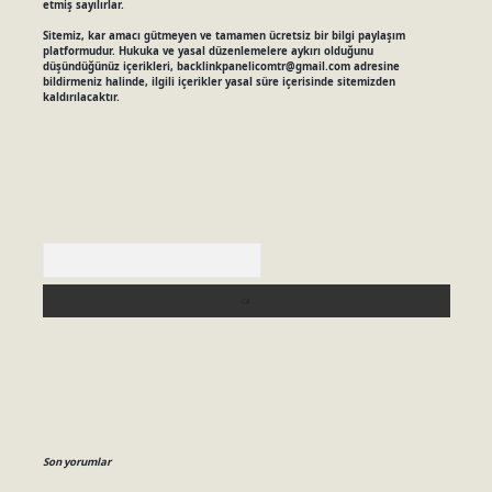
etmiş sayılırlar.
Sitemiz, kar amacı gütmeyen ve tamamen ücretsiz bir bilgi paylaşım
platformudur. Hukuka ve yasal düzenlemelere aykırı olduğunu
düşündüğünüz içerikleri,
backlinkpanelicomtr@gmail.com
adresine
bildirmeniz halinde, ilgili içerikler yasal süre içerisinde sitemizden
kaldırılacaktır.
Arama
Son yorumlar