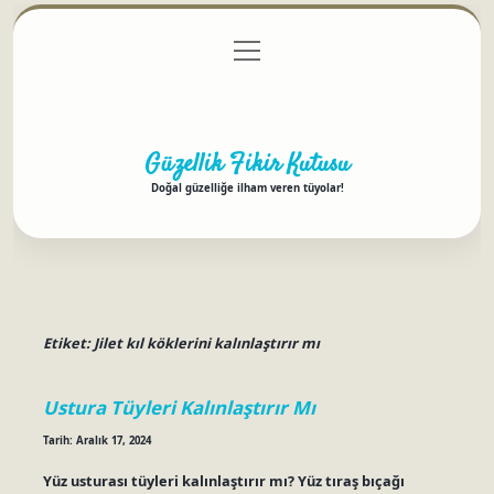
menüyü
Anasayfa
Gizlilik Politikası
Yasal Uyarı
aç
Hakkımızda
Güzellik Fikir Kutusu
Doğal güzelliğe ilham veren tüyolar!
Etiket:
Jilet kıl köklerini kalınlaştırır mı
Ustura Tüyleri Kalınlaştırır Mı
Tarih: Aralık 17, 2024
Yüz usturası tüyleri kalınlaştırır mı? Yüz tıraş bıçağı