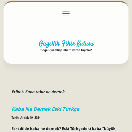
menüyü
Anasayfa
Gizlilik Politikası
Yasal Uyarı
aç
Hakkımızda
Güzellik Fikir Kutusu
Doğal güzelliğe ilham veren tüyolar!
Etiket:
Kaba tabir ne demek
Kaba Ne Demek Eski Türkçe
Tarih: Aralık 19, 2024
Eski dilde kaba ne demek? Eski Türkçedeki kaba “büyük,