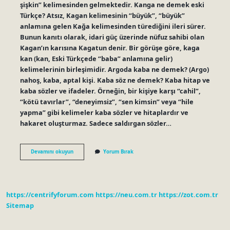
şişkin” kelimesinden gelmektedir. Kanga ne demek eski
Türkçe? Atsız, Kagan kelimesinin “büyük”, “büyük”
anlamına gelen Kağa kelimesinden türediğini ileri sürer.
Bunun kanıtı olarak, idari güç üzerinde nüfuz sahibi olan
Kagan’ın karısına Kagatun denir. Bir görüşe göre, kaga
kan (kan, Eski Türkçede “baba” anlamına gelir)
kelimelerinin birleşimidir. Argoda kaba ne demek? (Argo)
nahoş, kaba, aptal kişi. Kaba söz ne demek? Kaba hitap ve
kaba sözler ve ifadeler. Örneğin, bir kişiye karşı “cahil”,
“kötü tavırlar”, “deneyimsiz”, “sen kimsin” veya “hile
yapma” gibi kelimeler kaba sözler ve hitaplardır ve
hakaret oluşturmaz. Sadece saldırgan sözler…
Kaba
Devamını okuyun
Yorum Bırak
Ne
Demek
Eski
Türkçe
https://centrifyforum.com
https://neu.com.tr
https://zot.com.tr
Sitemap