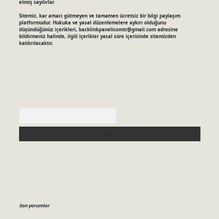
etmiş sayılırlar.
Sitemiz, kar amacı gütmeyen ve tamamen ücretsiz bir bilgi paylaşım
platformudur. Hukuka ve yasal düzenlemelere aykırı olduğunu
düşündüğünüz içerikleri,
backlinkpanelicomtr@gmail.com
adresine
bildirmeniz halinde, ilgili içerikler yasal süre içerisinde sitemizden
kaldırılacaktır.
Arama
Son yorumlar