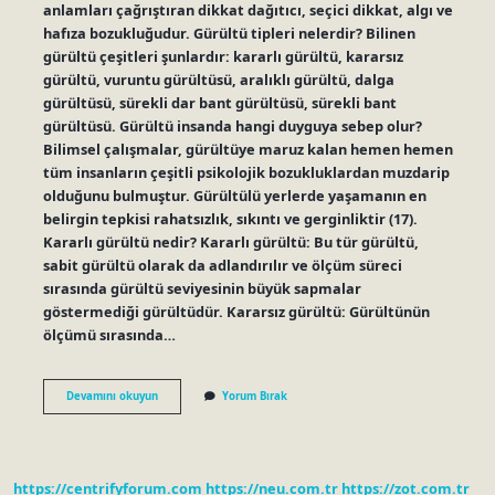
anlamları çağrıştıran dikkat dağıtıcı, seçici dikkat, algı ve
hafıza bozukluğudur. Gürültü tipleri nelerdir? Bilinen
gürültü çeşitleri şunlardır: kararlı gürültü, kararsız
gürültü, vuruntu gürültüsü, aralıklı gürültü, dalga
gürültüsü, sürekli dar bant gürültüsü, sürekli bant
gürültüsü. Gürültü insanda hangi duyguya sebep olur?
Bilimsel çalışmalar, gürültüye maruz kalan hemen hemen
tüm insanların çeşitli psikolojik bozukluklardan muzdarip
olduğunu bulmuştur. Gürültülü yerlerde yaşamanın en
belirgin tepkisi rahatsızlık, sıkıntı ve gerginliktir (17).
Kararlı gürültü nedir? Kararlı gürültü: Bu tür gürültü,
sabit gürültü olarak da adlandırılır ve ölçüm süreci
sırasında gürültü seviyesinin büyük sapmalar
göstermediği gürültüdür. Kararsız gürültü: Gürültünün
ölçümü sırasında…
Psikolojik
Devamını okuyun
Yorum Bırak
Gürültü
Ne
Demek
https://centrifyforum.com
https://neu.com.tr
https://zot.com.tr