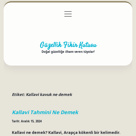
menüyü
Anasayfa
Gizlilik Politikası
Yasal Uyarı
aç
Hakkımızda
Güzellik Fikir Kutusu
Doğal güzelliğe ilham veren tüyolar!
Etiket:
Kallavi kavuk ne demek
Kallavi Tahmini Ne Demek
Tarih: Aralık 15, 2024
Kallavi ne demek? Kallavi, Arapça kökenli bir kelimedir.