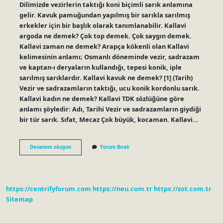
Dilimizde vezirlerin taktığı koni biçimli sarık anlamına
gelir. Kavuk pamuğundan yapılmış bir sarıkla sarılmış
erkekler için bir başlık olarak tanımlanabilir. Kallavi
argoda ne demek? Çok top demek. Çok saygın demek.
Kallavi zaman ne demek? Arapça kökenli olan Kallavi
kelimesinin anlamı; Osmanlı döneminde vezir, sadrazam
ve kaptan-ı deryaların kullandığı, tepesi konik, iple
sarılmış sarıklardır. Kallavi kavuk ne demek? [1] (Tarih)
Vezir ve sadrazamların taktığı, ucu konik kordonlu sarık.
Kallavi kadın ne demek? Kallavi TDK sözlüğüne göre
anlamı şöyledir: Adı, Tarihi Vezir ve sadrazamların giydiği
bir tür sarık. Sıfat, Mecaz Çok büyük, kocaman. Kallavi…
Kallavi
Devamını okuyun
Yorum Bırak
Tahmini
Ne
Demek
https://centrifyforum.com
https://neu.com.tr
https://zot.com.tr
Sitemap