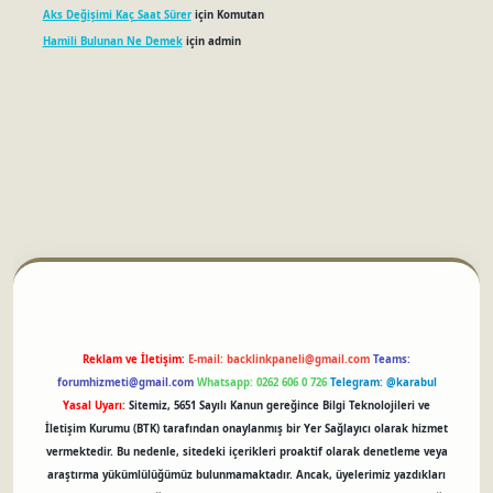
Aks Değişimi Kaç Saat Sürer
için
Komutan
Hamili Bulunan Ne Demek
için
admin
etci
Reklam ve İletişim:
E-mail:
backlinkpaneli@gmail.com
Teams:
forumhizmeti@gmail.com
Whatsapp: 0262 606 0 726
Telegram: @karabul
Yasal Uyarı:
Sitemiz, 5651 Sayılı Kanun gereğince Bilgi Teknolojileri ve
İletişim Kurumu (BTK) tarafından onaylanmış bir Yer Sağlayıcı olarak hizmet
vermektedir. Bu nedenle, sitedeki içerikleri proaktif olarak denetleme veya
araştırma yükümlülüğümüz bulunmamaktadır. Ancak, üyelerimiz yazdıkları