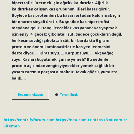
hipertrofisi üretmek için ağırlık kaldırırlar. Ağırlık
kaldırırken çalışan kas grubunun lifleri hasar görür.
Böylece kas proteinleri bu hasarı ortadan kaldırmak için
bir onarım sinyali üretir. Bu şekilde kas hipertrofisi
meydana gelir. Hangi içecekler kas yapar? Kas yapmak
için en iyi 4 içecek: Çikolatalı süt. Sadece çocukların değil,
herkesin sevdiği çikolatalı süt, bir bardakta 9 gram
protein ve önemli aminoasitlerle kas yenilenmesini
destekliyor. … Kiraz suyu. … Karpuz suyu. … Akçaağaç
suyu. Kasları büyütmek için ne yemeli? Bu nedenle
protein açısından zengin yiyecekler yemek sağlıklı bir
yaşam tarzının parçası olmalıdır. Tavuk göğsü, yumurta,
balık,…
Kasları
Devamını okuyun
Yorum Bırak
Ne
Şişirir
https://centrifyforum.com
https://neu.com.tr
https://zot.com.tr
Sitemap