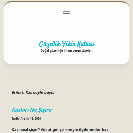
menüyü
Anasayfa
Gizlilik Politikası
Yasal Uyarı
aç
Hakkımızda
Güzellik Fikir Kutusu
Doğal güzelliğe ilham veren tüyolar!
Etiket:
Kas neyle büyür
Kasları Ne Şişirir
Tarih: Aralık 18, 2024
Kas nasıl şişer? Vücut geliştirmeyle ilgilenenler kas