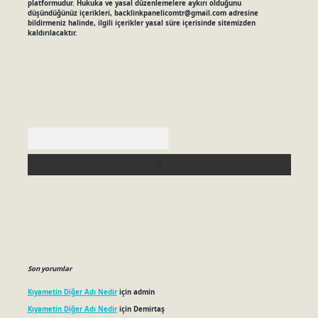
platformudur. Hukuka ve yasal düzenlemelere aykırı olduğunu
düşündüğünüz içerikleri,
backlinkpanelicomtr@gmail.com
adresine
bildirmeniz halinde, ilgili içerikler yasal süre içerisinde sitemizden
kaldırılacaktır.
Arama
Son yorumlar
Kıyametin Diğer Adı Nedir
için
admin
Kıyametin Diğer Adı Nedir
için
Demirtaş