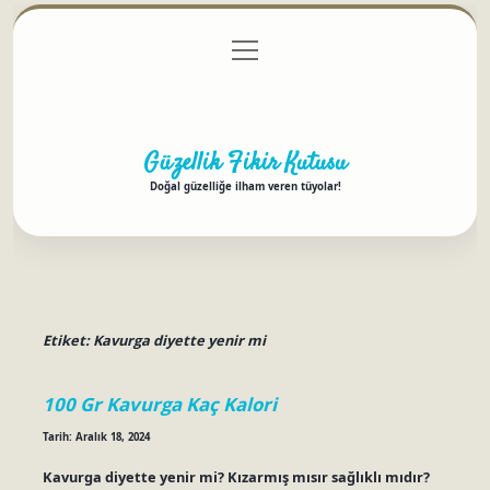
menüyü
Anasayfa
Gizlilik Politikası
Yasal Uyarı
aç
Hakkımızda
Güzellik Fikir Kutusu
Doğal güzelliğe ilham veren tüyolar!
Etiket:
Kavurga diyette yenir mi
100 Gr Kavurga Kaç Kalori
Tarih: Aralık 18, 2024
Kavurga diyette yenir mi? Kızarmış mısır sağlıklı mıdır?