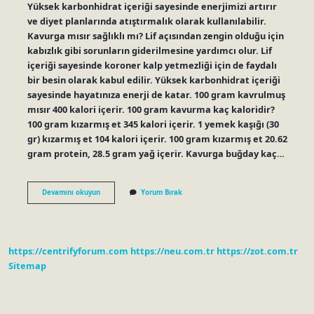
Yüksek karbonhidrat içeriği sayesinde enerjimizi artırır
ve diyet planlarında atıştırmalık olarak kullanılabilir.
Kavurga mısır sağlıklı mı? Lif açısından zengin olduğu için
kabızlık gibi sorunların giderilmesine yardımcı olur. Lif
içeriği sayesinde koroner kalp yetmezliği için de faydalı
bir besin olarak kabul edilir. Yüksek karbonhidrat içeriği
sayesinde hayatınıza enerji de katar. 100 gram kavrulmuş
mısır 400 kalori içerir. 100 gram kavurma kaç kaloridir?
100 gram kızarmış et 345 kalori içerir. 1 yemek kaşığı (30
gr) kızarmış et 104 kalori içerir. 100 gram kızarmış et 20.62
gram protein, 28.5 gram yağ içerir. Kavurga buğday kaç…
100
Devamını okuyun
Yorum Bırak
Gr
Kavurga
Kaç
Kalori
https://centrifyforum.com
https://neu.com.tr
https://zot.com.tr
Sitemap