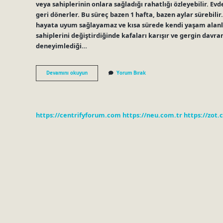
veya sahiplerinin onlara sağladığı rahatlığı özleyebilir. E
geri dönerler. Bu süreç bazen 1 hafta, bazen aylar sürebilir
hayata uyum sağlayamaz ve kısa sürede kendi yaşam alanla
sahiplerini değiştirdiğinde kafaları karışır ve gergin davr
deneyimlediği…
Evden
Devamını okuyun
Yorum Bırak
Kaçan
Kedi
Sahibini
Özler
Mi
https://centrifyforum.com
https://neu.com.tr
https://zot.