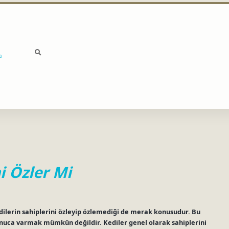
a
i Özler Mi
Kedilerin sahiplerini özleyip özlemediği de merak konusudur. Bu
onuca varmak mümkün değildir. Kediler genel olarak sahiplerini