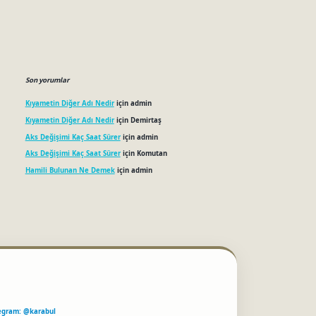
Son yorumlar
Kıyametin Diğer Adı Nedir
için
admin
Kıyametin Diğer Adı Nedir
için
Demirtaş
Aks Değişimi Kaç Saat Sürer
için
admin
Aks Değişimi Kaç Saat Sürer
için
Komutan
Hamili Bulunan Ne Demek
için
admin
egram: @karabul