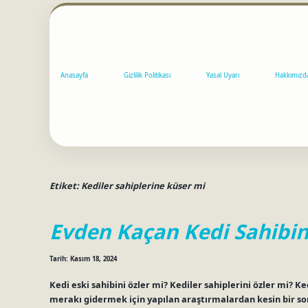
Anasayfa
Gizlilik Politikası
Yasal Uyarı
Hakkımızd
Etiket:
Kediler sahiplerine küser mi
Evden Kaçan Kedi Sahibin
Tarih: Kasım 18, 2024
Kedi eski sahibini özler mi? Kediler sahiplerini özler mi? 
merakı gidermek için yapılan araştırmalardan kesin bir s