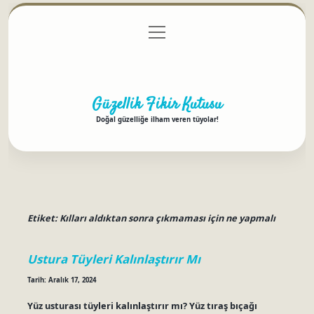
menüyü
Anasayfa
Gizlilik Politikası
Yasal Uyarı
aç
Hakkımızda
Güzellik Fikir Kutusu
Doğal güzelliğe ilham veren tüyolar!
Etiket:
Kılları aldıktan sonra çıkmaması için ne yapmalı
Ustura Tüyleri Kalınlaştırır Mı
Tarih: Aralık 17, 2024
Yüz usturası tüyleri kalınlaştırır mı? Yüz tıraş bıçağı