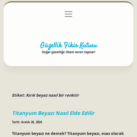
menüyü
Anasayfa
Gizlilik Politikası
Yasal Uyarı
aç
Hakkımızda
Güzellik Fikir Kutusu
Doğal güzelliğe ilham veren tüyolar!
Etiket:
Kırık beyaz nasıl bir renktir
Titanyum Beyazı Nasıl Elde Edilir
Tarih: Aralık 26, 2024
Titanyum beyazı ne demek? Titanyum beyazı, esas olarak