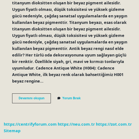
titanyum dioksitten oluşan bir beyaz pigment ailesidir.
Uygun fiyatlı olması, düşük toksisitesi ve yüksek gizleme
gücü nedeniyle, çağdaş sanatsal uygulamalarda en yaygın
kullanılan beyaz pigmenttir. Titanyum beyazı, esas olarak
titanyum dioksitten oluşan bir beyaz pigment ailesidir.
Uygun fiyatlı olması, düşük toksisitesi ve yüksek gizleme
gücü nedeniyle, çağdaş sanatsal uygulamalarda en yaygın
kullanılan beyaz pigmenttir. Antik beyaz rengi nasıl elde
edilir? Her türlü oda dekorasyonuna uyum sağlayan güçlü
bir renktir. Özellikle siyah, gri, mavi ve kırmızı tonlarıyla
uyumludur. Cadence Antique White (H004): Cadence
Antique White, ilk beyaz renk olarak bahsettiğimiz H001
beyaz rengine…
Titanyum
Devamını okuyun
Yorum Bırak
Beyazı
Nasıl
Elde
Edilir
https://centrifyforum.com
https://neu.com.tr
https://zot.com.tr
Sitemap