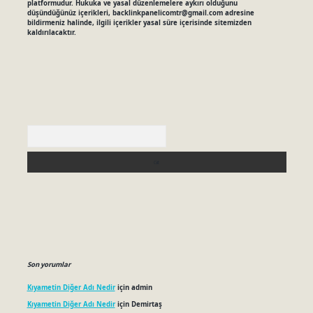
platformudur. Hukuka ve yasal düzenlemelere aykırı olduğunu
düşündüğünüz içerikleri,
backlinkpanelicomtr@gmail.com
adresine
bildirmeniz halinde, ilgili içerikler yasal süre içerisinde sitemizden
kaldırılacaktır.
Arama
Son yorumlar
Kıyametin Diğer Adı Nedir
için
admin
Kıyametin Diğer Adı Nedir
için
Demirtaş