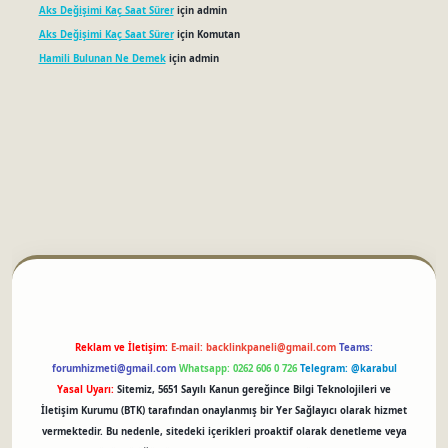
Aks Değişimi Kaç Saat Sürer
için
admin
Aks Değişimi Kaç Saat Sürer
için
Komutan
Hamili Bulunan Ne Demek
için
admin
tci
Reklam ve İletişim:
E-mail:
backlinkpaneli@gmail.com
Teams:
forumhizmeti@gmail.com
Whatsapp: 0262 606 0 726
Telegram: @karabul
Yasal Uyarı:
Sitemiz, 5651 Sayılı Kanun gereğince Bilgi Teknolojileri ve
İletişim Kurumu (BTK) tarafından onaylanmış bir Yer Sağlayıcı olarak hizmet
vermektedir. Bu nedenle, sitedeki içerikleri proaktif olarak denetleme veya