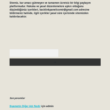
Sitemiz, kar amacı gütmeyen ve tamamen ücretsiz bir bilgi paylaşım
platformudur. Hukuka ve yasal düzenlemelere aykırı olduğunu
düşündüğünüz içerikleri,
backlinkpanelicomtr@gmail.com
adresine
bildirmeniz halinde, ilgili içerikler yasal süre içerisinde sitemizden
kaldırılacaktır.
Arama
Son yorumlar
Kıyametin Diğer Adı Nedir
için
admin