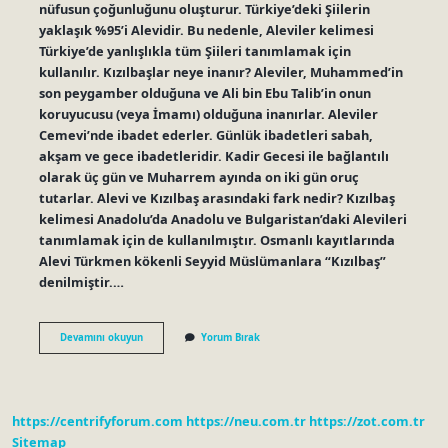
nüfusun çoğunluğunu oluşturur. Türkiye’deki Şiilerin
yaklaşık %95’i Alevidir. Bu nedenle, Aleviler kelimesi
Türkiye’de yanlışlıkla tüm Şiileri tanımlamak için
kullanılır. Kızılbaşlar neye inanır? Aleviler, Muhammed’in
son peygamber olduğuna ve Ali bin Ebu Talib’in onun
koruyucusu (veya İmamı) olduğuna inanırlar. Aleviler
Cemevi’nde ibadet ederler. Günlük ibadetleri sabah,
akşam ve gece ibadetleridir. Kadir Gecesi ile bağlantılı
olarak üç gün ve Muharrem ayında on iki gün oruç
tutarlar. Alevi ve Kızılbaş arasındaki fark nedir? Kızılbaş
kelimesi Anadolu’da Anadolu ve Bulgaristan’daki Alevileri
tanımlamak için de kullanılmıştır. Osmanlı kayıtlarında
Alevi Türkmen kökenli Seyyid Müslümanlara “Kızılbaş”
denilmiştir.…
Kızılbaşlar
Devamını okuyun
Yorum Bırak
Şii
Mi
https://centrifyforum.com
https://neu.com.tr
https://zot.com.tr
Sitemap