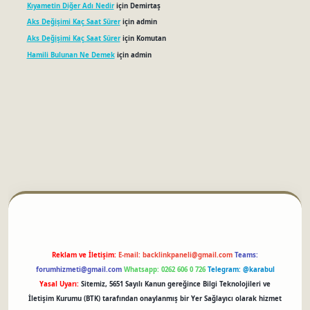
Kıyametin Diğer Adı Nedir
için
Demirtaş
Aks Değişimi Kaç Saat Sürer
için
admin
Aks Değişimi Kaç Saat Sürer
için
Komutan
Hamili Bulunan Ne Demek
için
admin
betci
Reklam ve İletişim:
E-mail:
backlinkpaneli@gmail.com
Teams:
forumhizmeti@gmail.com
Whatsapp: 0262 606 0 726
Telegram: @karabul
Yasal Uyarı:
Sitemiz, 5651 Sayılı Kanun gereğince Bilgi Teknolojileri ve
İletişim Kurumu (BTK) tarafından onaylanmış bir Yer Sağlayıcı olarak hizmet