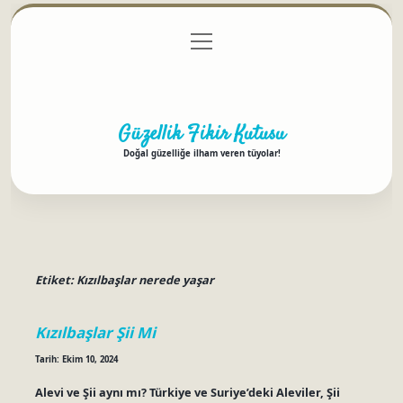
menüyü
Anasayfa
Gizlilik Politikası
Yasal Uyarı
aç
Hakkımızda
Güzellik Fikir Kutusu
Doğal güzelliğe ilham veren tüyolar!
Etiket:
Kızılbaşlar nerede yaşar
Kızılbaşlar Şii Mi
Tarih: Ekim 10, 2024
Alevi ve Şii aynı mı? Türkiye ve Suriye’deki Aleviler, Şii