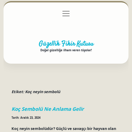
menüyü
Anasayfa
Gizlilik Politikası
Yasal Uyarı
aç
Hakkımızda
Güzellik Fikir Kutusu
Doğal güzelliğe ilham veren tüyolar!
Etiket:
Koç neyin sembolü
Koç Sembolü Ne Anlama Gelir
Tarih: Aralık 23, 2024
Koç neyin sembolüdür? Güçlü ve savaşçı bir hayvan olan