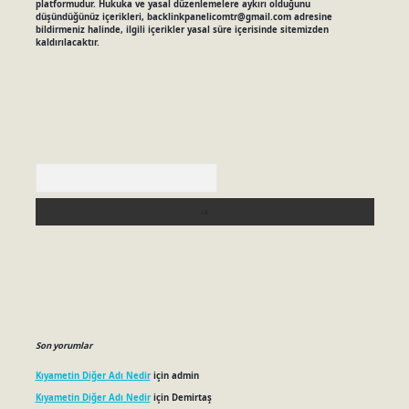
platformudur. Hukuka ve yasal düzenlemelere aykırı olduğunu
düşündüğünüz içerikleri,
backlinkpanelicomtr@gmail.com
adresine
bildirmeniz halinde, ilgili içerikler yasal süre içerisinde sitemizden
kaldırılacaktır.
Arama
Son yorumlar
Kıyametin Diğer Adı Nedir
için
admin
Kıyametin Diğer Adı Nedir
için
Demirtaş