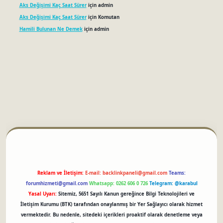
Aks Değişimi Kaç Saat Sürer
için
admin
Aks Değişimi Kaç Saat Sürer
için
Komutan
Hamili Bulunan Ne Demek
için
admin
tci
Reklam ve İletişim:
E-mail:
backlinkpaneli@gmail.com
Teams:
forumhizmeti@gmail.com
Whatsapp: 0262 606 0 726
Telegram: @karabul
Yasal Uyarı:
Sitemiz, 5651 Sayılı Kanun gereğince Bilgi Teknolojileri ve
İletişim Kurumu (BTK) tarafından onaylanmış bir Yer Sağlayıcı olarak hizmet
vermektedir. Bu nedenle, sitedeki içerikleri proaktif olarak denetleme veya