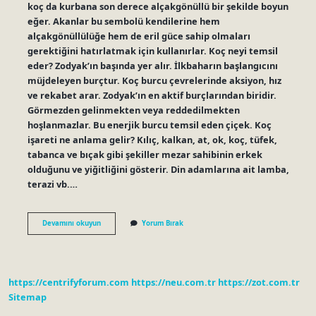
koç da kurbana son derece alçakgönüllü bir şekilde boyun
eğer. Akanlar bu sembolü kendilerine hem
alçakgönüllülüğe hem de eril güce sahip olmaları
gerektiğini hatırlatmak için kullanırlar. Koç neyi temsil
eder? Zodyak’ın başında yer alır. İlkbaharın başlangıcını
müjdeleyen burçtur. Koç burcu çevrelerinde aksiyon, hız
ve rekabet arar. Zodyak’ın en aktif burçlarından biridir.
Görmezden gelinmekten veya reddedilmekten
hoşlanmazlar. Bu enerjik burcu temsil eden çiçek. Koç
işareti ne anlama gelir? Kılıç, kalkan, at, ok, koç, tüfek,
tabanca ve bıçak gibi şekiller mezar sahibinin erkek
olduğunu ve yiğitliğini gösterir. Din adamlarına ait lamba,
terazi vb.…
Koç
Devamını okuyun
Yorum Bırak
Sembolü
Ne
Anlama
Gelir
https://centrifyforum.com
https://neu.com.tr
https://zot.com.tr
Sitemap