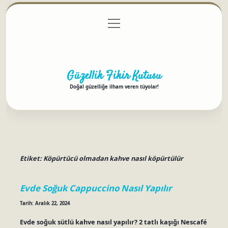
menüyü
Anasayfa
Gizlilik Politikası
Yasal Uyarı
aç
Hakkımızda
Güzellik Fikir Kutusu
Doğal güzelliğe ilham veren tüyolar!
Etiket:
Köpürtücü olmadan kahve nasıl köpürtülür
Evde Soğuk Cappuccino Nasıl Yapılır
Tarih: Aralık 22, 2024
Evde soğuk sütlü kahve nasıl yapılır? 2 tatlı kaşığı Nescafé