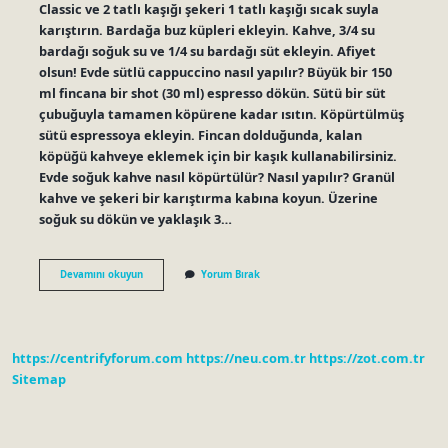
Classic ve 2 tatlı kaşığı şekeri 1 tatlı kaşığı sıcak suyla
karıştırın. Bardağa buz küpleri ekleyin. Kahve, 3/4 su
bardağı soğuk su ve 1/4 su bardağı süt ekleyin. Afiyet
olsun! Evde sütlü cappuccino nasıl yapılır? Büyük bir 150
ml fincana bir shot (30 ml) espresso dökün. Sütü bir süt
çubuğuyla tamamen köpürene kadar ısıtın. Köpürtülmüş
sütü espressoya ekleyin. Fincan dolduğunda, kalan
köpüğü kahveye eklemek için bir kaşık kullanabilirsiniz.
Evde soğuk kahve nasıl köpürtülür? Nasıl yapılır? Granül
kahve ve şekeri bir karıştırma kabına koyun. Üzerine
soğuk su dökün ve yaklaşık 3…
Evde
Devamını okuyun
Yorum Bırak
Soğuk
Cappuccino
Nasıl
Yapılır
https://centrifyforum.com
https://neu.com.tr
https://zot.com.tr
Sitemap