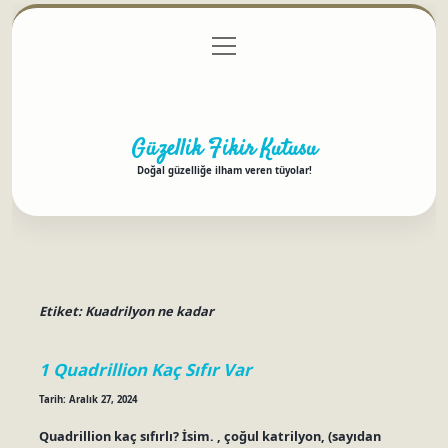
menüyü
Anasayfa
Gizlilik Politikası
Yasal Uyarı
aç
Hakkımızda
Güzellik Fikir Kutusu
Doğal güzelliğe ilham veren tüyolar!
Etiket:
Kuadrilyon ne kadar
1 Quadrillion Kaç Sıfır Var
Tarih: Aralık 27, 2024
Quadrillion kaç sıfırlı? İsim. , çoğul katrilyon, (sayıdan