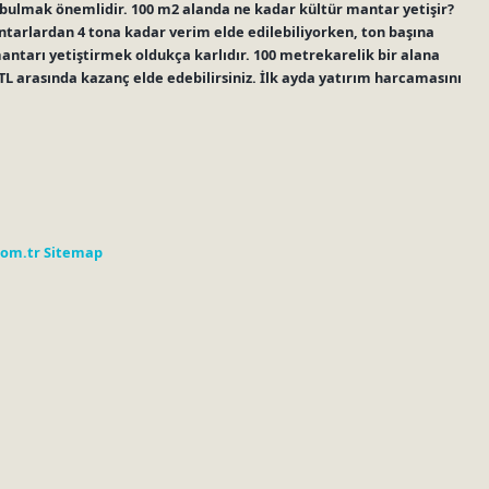
r bulmak önemlidir. 100 m2 alanda ne kadar kültür mantar yetişir?
tarlardan 4 tona kadar verim elde edilebiliyorken, ton başına
mantarı yetiştirmek oldukça karlıdır. 100 metrekarelik bir alana
0 TL arasında kazanç elde edebilirsiniz. İlk ayda yatırım harcamasını
com.tr
Sitemap