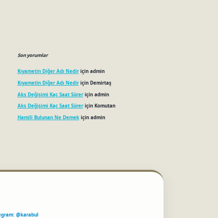
Son yorumlar
Kıyametin Diğer Adı Nedir
için
admin
Kıyametin Diğer Adı Nedir
için
Demirtaş
Aks Değişimi Kaç Saat Sürer
için
admin
Aks Değişimi Kaç Saat Sürer
için
Komutan
Hamili Bulunan Ne Demek
için
admin
egram: @karabul