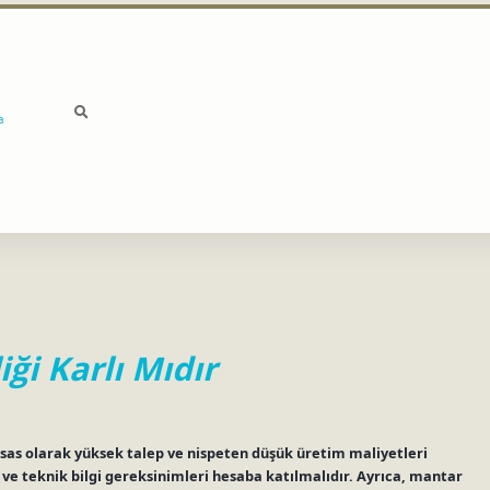
a
iği Karlı Mıdır
 esas olarak yüksek talep ve nispeten düşük üretim maliyetleri
i ve teknik bilgi gereksinimleri hesaba katılmalıdır. Ayrıca, mantar