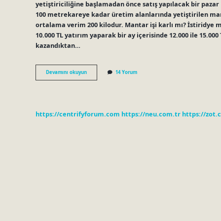
yetiştiriciliğine başlamadan önce satış yapılacak bir paza
100 metrekareye kadar üretim alanlarında yetiştirilen man
ortalama verim 200 kilodur. Mantar işi karlı mı? İstiridye 
10.000 TL yatırım yaparak bir ay içerisinde 12.000 ile 15.00
kazandıktan…
Kültür
Devamını okuyun
14 Yorum
Mantarı
Yetiştiriciliği
Karlı
Mıdır
https://centrifyforum.com
https://neu.com.tr
https://zot.