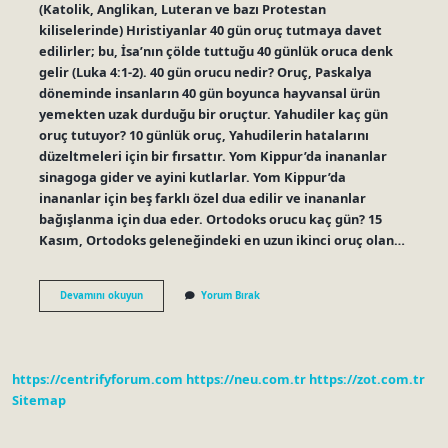
(Katolik, Anglikan, Luteran ve bazı Protestan
kiliselerinde) Hıristiyanlar 40 gün oruç tutmaya davet
edilirler; bu, İsa’nın çölde tuttuğu 40 günlük oruca denk
gelir (Luka 4:1-2). 40 gün orucu nedir? Oruç, Paskalya
döneminde insanların 40 gün boyunca hayvansal ürün
yemekten uzak durduğu bir oruçtur. Yahudiler kaç gün
oruç tutuyor? 10 günlük oruç, Yahudilerin hatalarını
düzeltmeleri için bir fırsattır. Yom Kippur’da inananlar
sinagoga gider ve ayini kutlarlar. Yom Kippur’da
inananlar için beş farklı özel dua edilir ve inananlar
bağışlanma için dua eder. Ortodoks orucu kaç gün? 15
Kasım, Ortodoks geleneğindeki en uzun ikinci oruç olan…
Hristiyanlar
Devamını okuyun
Yorum Bırak
Kaç
Gün
Oruç
Tutuyor
https://centrifyforum.com
https://neu.com.tr
https://zot.com.tr
Sitemap