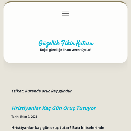
menüyü
Anasayfa
Gizlilik Politikası
Yasal Uyarı
aç
Hakkımızda
Güzellik Fikir Kutusu
Doğal güzelliğe ilham veren tüyolar!
Etiket:
Kuranda oruç kaç gündür
Hristiyanlar Kaç Gün Oruç Tutuyor
Tarih: Ekim 9, 2024
Hristiyanlar kaç gün oruç tutar? Batı kiliselerinde