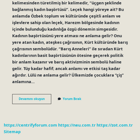
kelimesinden türetilmiş bir kelimedir, “üçgen şeklinde
bağlanmış kadın başörtüsü”. Leçek hangi yöreye ait? Bu
anlamda Özbek toplum ve kültüründe çeşitli anlam ve
işlevlere sahip olan leçek, Harezm bölgesinde kadının
içinde bulunduğu kadınlığa özgü dönemin simgesidir.
Kadının başörtüsünü yere atması ne anlama gelir? Onu
yere atan kadın, ateşkes çağrısının, Kürt kültüründe barış
çağrısının sembolüdür. “Barış Anneleri” ile sıradan Kürt
kadınlarının basit başörtüsünün ötesine geçerek politik
bir anlam kazanır ve barış aktivizminin sembolü haline
gelir. Tüy kadar hafif; ancak anlamı ve etkisi taş kadar
ağırdır. Lülü ne anlama gelir? Ülkemizde çocuklara “çiş”
anlamına…
Leçek
Devamını okuyun
Yorum Bırak
Nedir
Ne
Anlama
Gelir
https://centrifyforum.com
https://neu.com.tr
https://zot.com.tr
Sitemap