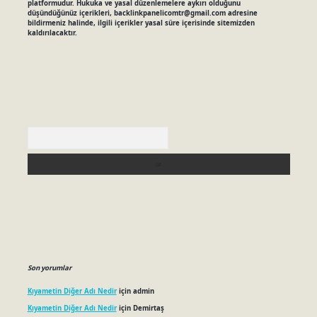
platformudur. Hukuka ve yasal düzenlemelere aykırı olduğunu
düşündüğünüz içerikleri,
backlinkpanelicomtr@gmail.com
adresine
bildirmeniz halinde, ilgili içerikler yasal süre içerisinde sitemizden
kaldırılacaktır.
Arama
Son yorumlar
Kıyametin Diğer Adı Nedir
için
admin
Kıyametin Diğer Adı Nedir
için
Demirtaş