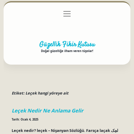
menüyü
Anasayfa
Gizlilik Politikası
Yasal Uyarı
aç
Hakkımızda
Güzellik Fikir Kutusu
Doğal güzelliğe ilham veren tüyolar!
Etiket:
Leçek hangi yöreye ait
Leçek Nedir Ne Anlama Gelir
Tarih: Ocak 4, 2025
Leçek nedir? leçek – Nişanyan Sözlüğü. Farsça laçak لچک