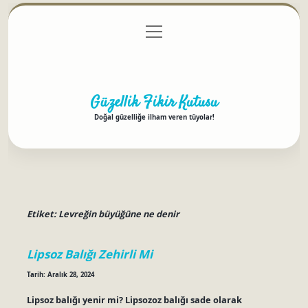
menüyü
Anasayfa
Gizlilik Politikası
Yasal Uyarı
aç
Hakkımızda
Güzellik Fikir Kutusu
Doğal güzelliğe ilham veren tüyolar!
Etiket:
Levreğin büyüğüne ne denir
Lipsoz Balığı Zehirli Mi
Tarih: Aralık 28, 2024
Lipsoz balığı yenir mi? Lipsozoz balığı sade olarak