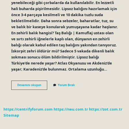
yenebileceği gibi çorbalarda da kullanılabilir. En lezzetli
hali buharda pişirilmesidir. Lipsoz balığını hazırlamak için
önce 3-4 parçaya kesilmeli ve 10 dakika tuzlu suda
bekletilmelidir. Daha sonra sebzeler, baharatlar, tuz, su
ve balık bir kaseye konularak yumuşayana kadar haşlanır.
En zehirli balık hangisi? Taş Balığı | Kamuflaj ustası olan
ve sırtı zehirli iğnelerle kaplı olan, dünyanın en zehirli
balığı olarak kabul edilen taş balığını yakından tanıyoruz.
İskorpit zehri öldürür mü? Sadece 5 vakada dikenli balık
sokması sonucu ölüm bildirilmiştir. Lipsoz balığı
Türkiye’de nerede yaşar? Atlas Okyanusu ve Akdeniz’de
yaşar; Karadeniz’de bulunmaz. Ortalama uzunluğu…
Lipsoz
Devamını okuyun
Yorum Bırak
Balığı
Zehirli
Mi
https://centrifyforum.com
https://neu.com.tr
https://zot.com.tr
Sitemap