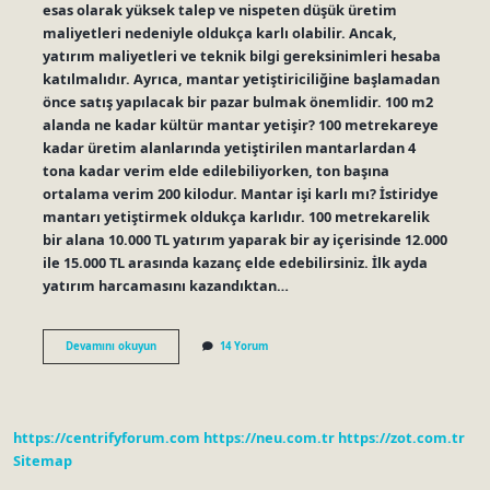
esas olarak yüksek talep ve nispeten düşük üretim
maliyetleri nedeniyle oldukça karlı olabilir. Ancak,
yatırım maliyetleri ve teknik bilgi gereksinimleri hesaba
katılmalıdır. Ayrıca, mantar yetiştiriciliğine başlamadan
önce satış yapılacak bir pazar bulmak önemlidir. 100 m2
alanda ne kadar kültür mantar yetişir? 100 metrekareye
kadar üretim alanlarında yetiştirilen mantarlardan 4
tona kadar verim elde edilebiliyorken, ton başına
ortalama verim 200 kilodur. Mantar işi karlı mı? İstiridye
mantarı yetiştirmek oldukça karlıdır. 100 metrekarelik
bir alana 10.000 TL yatırım yaparak bir ay içerisinde 12.000
ile 15.000 TL arasında kazanç elde edebilirsiniz. İlk ayda
yatırım harcamasını kazandıktan…
Kültür
Devamını okuyun
14 Yorum
Mantarı
Yetiştiriciliği
Karlı
Mıdır
https://centrifyforum.com
https://neu.com.tr
https://zot.com.tr
Sitemap