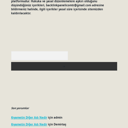
platformudur. Hukuka ve yasal düzenlemelere aykırı olduğunu
düşündüğünüz içerikleri,
backlinkpanelicomtr@gmail.com
adresine
bildirmeniz halinde, ilgili içerikler yasal süre içerisinde sitemizden
kaldırılacaktır.
Arama
Son yorumlar
Kıyametin Diğer Adı Nedir
için
admin
Kıyametin Diğer Adı Nedir
için
Demirtaş