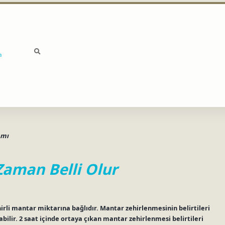
a
 mı
aman Belli Olur
irli mantar miktarına bağlıdır. Mantar zehirlenmesinin belirtileri
bilir. 2 saat içinde ortaya çıkan mantar zehirlenmesi belirtileri