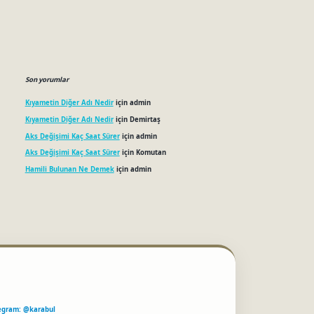
Son yorumlar
Kıyametin Diğer Adı Nedir
için
admin
Kıyametin Diğer Adı Nedir
için
Demirtaş
Aks Değişimi Kaç Saat Sürer
için
admin
Aks Değişimi Kaç Saat Sürer
için
Komutan
Hamili Bulunan Ne Demek
için
admin
egram: @karabul