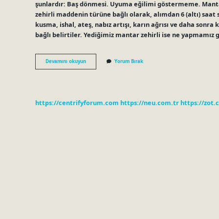
şunlardır: Baş dönmesi. Uyuma eğilimi göstermeme. Mantar
zehirli maddenin türüne bağlı olarak, alımdan 6 (altı) saat 
kusma, ishal, ateş, nabız artışı, karın ağrısı ve daha sonra
bağlı belirtiler. Yediğimiz mantar zehirli ise ne yapmamız g
Mantar
Devamını okuyun
Yorum Bırak
Zehirlenmesi
Ne
Zaman
Belli
Olur
https://centrifyforum.com
https://neu.com.tr
https://zot.