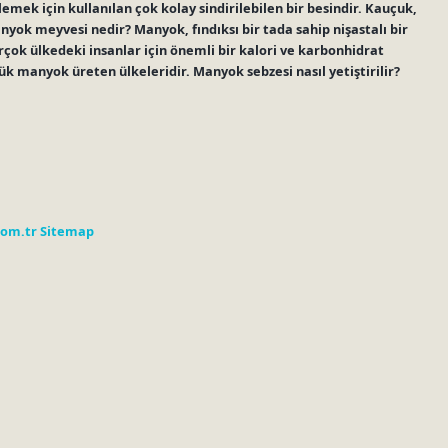
mek için kullanılan çok kolay sindirilebilen bir besindir. Kauçuk,
anyok meyvesi nedir? Manyok, fındıksı bir tada sahip nişastalı bir
ok ülkedeki insanlar için önemli bir kalori ve karbonhidrat
k manyok üreten ülkeleridir. Manyok sebzesi nasıl yetiştirilir?
com.tr
Sitemap