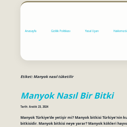
Anasayfa
Gizlilik Politikası
Yasal Uyarı
Hakkımızd
Etiket:
Manyok nasıl tüketilir
Manyok Nasıl Bir Bitki
Tarih: Aralık 23, 2024
Manyok Türkiye’de yetişir mi? Manyok bitkisi Türkiye’nin ku
bitkisidir. Manyok bitkisi neye yarar? Manyok kökleri hayva