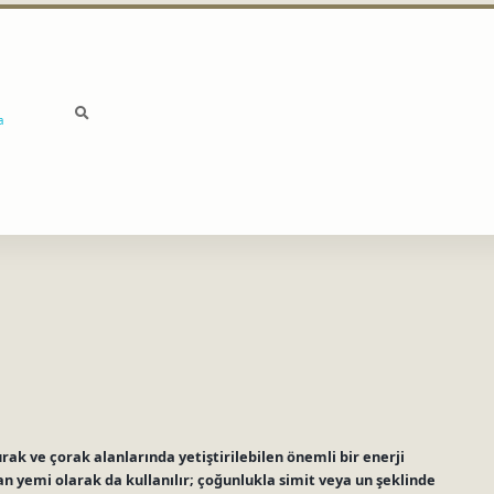
a
rak ve çorak alanlarında yetiştirilebilen önemli bir enerji
n yemi olarak da kullanılır; çoğunlukla simit veya un şeklinde