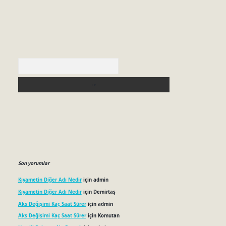
Arama
Son yorumlar
Kıyametin Diğer Adı Nedir
için
admin
Kıyametin Diğer Adı Nedir
için
Demirtaş
Aks Değişimi Kaç Saat Sürer
için
admin
Aks Değişimi Kaç Saat Sürer
için
Komutan