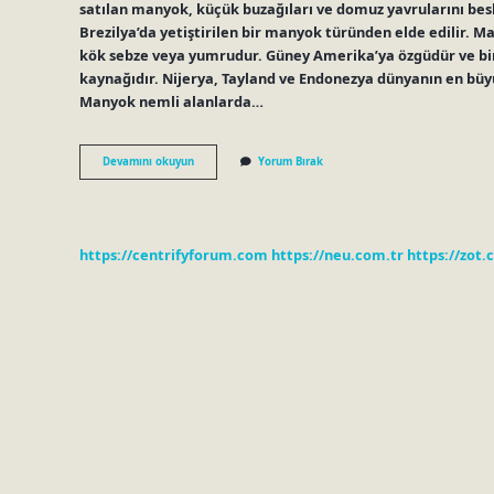
satılan manyok, küçük buzağıları ve domuz yavrularını besle
Brezilya’da yetiştirilen bir manyok türünden elde edilir. M
kök sebze veya yumrudur. Güney Amerika’ya özgüdür ve birç
kaynağıdır. Nijerya, Tayland ve Endonezya dünyanın en büyü
Manyok nemli alanlarda…
Manyok
Devamını okuyun
Yorum Bırak
Nasıl
Bir
Bitki
https://centrifyforum.com
https://neu.com.tr
https://zot.